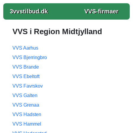
3vvstilbud.dk
VVS-firmaer
VVS i Region Midtjylland
VVS Aarhus
VVS Bjerringbro
VVS Brande
VVS Ebeltoft
VVS Favrskov
VVS Galten
VVS Grenaa
VVS Hadsten
VVS Hammel