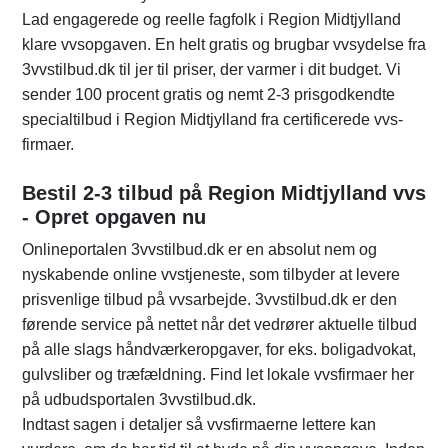
Lad engagerede og reelle fagfolk i Region Midtjylland
klare vvsopgaven. En helt gratis og brugbar vvsydelse fra
3vvstilbud.dk til jer til priser, der varmer i dit budget. Vi
sender 100 procent gratis og nemt 2-3 prisgodkendte
specialtilbud i Region Midtjylland fra certificerede vvs-
firmaer.
Bestil 2-3 tilbud på Region Midtjylland vvs
- Opret opgaven nu
Onlineportalen 3vvstilbud.dk er en absolut nem og
nyskabende online vvstjeneste, som tilbyder at levere
prisvenlige tilbud på vvsarbejde. 3vvstilbud.dk er den
førende service på nettet når det vedrører aktuelle tilbud
på alle slags håndværkeropgaver, for eks. boligadvokat,
gulvsliber og træfældning. Find let lokale vvsfirmaer her
på udbudsportalen 3vvstilbud.dk.
Indtast sagen i detaljer så vvsfirmaerne lettere kan