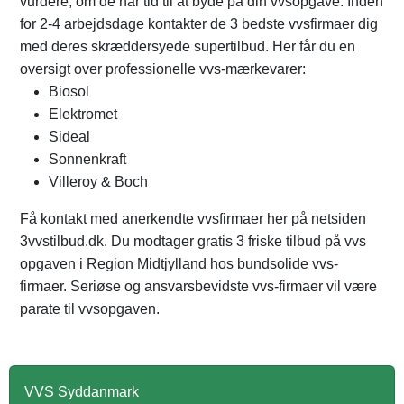
vurdere, om de har tid til at byde på din vvsopgave. Inden
for 2-4 arbejdsdage kontakter de 3 bedste vvsfirmaer dig
med deres skræddersyede supertilbud. Her får du en
oversigt over professionelle vvs-mærkevarer:
Biosol
Elektromet
Sideal
Sonnenkraft
Villeroy & Boch
Få kontakt med anerkendte vvsfirmaer her på netsiden
3vvstilbud.dk. Du modtager gratis 3 friske tilbud på vvs
opgaven i Region Midtjylland hos bundsolide vvs-
firmaer. Seriøse og ansvarsbevidste vvs-firmaer vil være
parate til vvsopgaven.
VVS Syddanmark