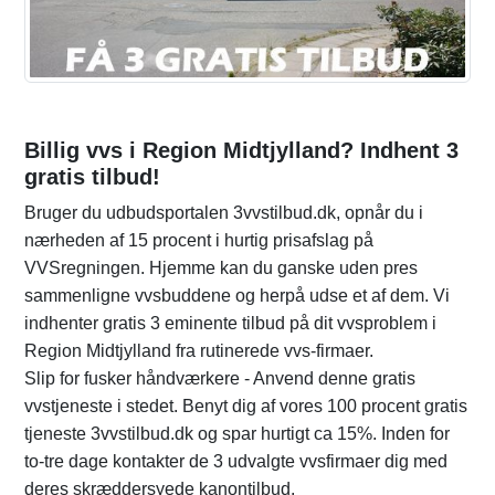
Billig vvs i Region Midtjylland? Indhent 3
gratis tilbud!
Bruger du udbudsportalen 3vvstilbud.dk, opnår du i
nærheden af 15 procent i hurtig prisafslag på
VVSregningen. Hjemme kan du ganske uden pres
sammenligne vvsbuddene og herpå udse et af dem. Vi
indhenter gratis 3 eminente tilbud på dit vvsproblem i
Region Midtjylland fra rutinerede vvs-firmaer.
Slip for fusker håndværkere - Anvend denne gratis
vvstjeneste i stedet. Benyt dig af vores 100 procent gratis
tjeneste 3vvstilbud.dk og spar hurtigt ca 15%. Inden for
to-tre dage kontakter de 3 udvalgte vvsfirmaer dig med
deres skræddersyede kanontilbud.