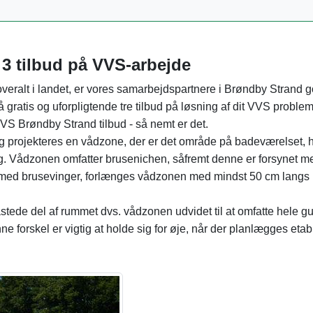
3 tilbud på VVS-arbejde
eralt i landet, er vores samarbejdspartnere i Brøndby Strand g
Få gratis og uforpligtende tre tilbud på løsning af dit VVS problem
VS Brøndby Strand tilbud - så nemt er det.
g projekteres en vådzone, der er det område på badeværelset, 
g. Vådzonen omfatter brusenichen, såfremt denne er forsynet m
et med brusevinger, forlænges vådzonen med mindst 50 cm lang
tede del af rummet dvs. vådzonen udvidet til at omfatte hele gu
e forskel er vigtig at holde sig for øje, når der planlægges etab