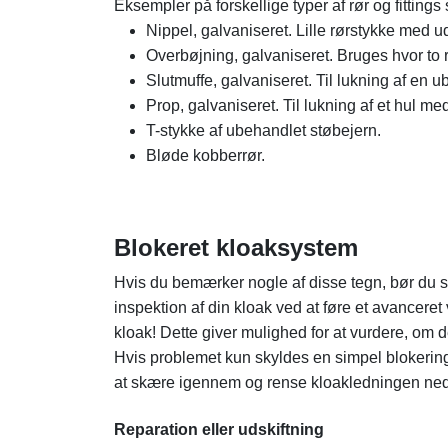
Eksempler på forskellige typer af rør og fittin
Nippel, galvaniseret. Lille rørstykke med u
Overbøjning, galvaniseret. Bruges hvor to 
Slutmuffe, galvaniseret. Til lukning af en u
Prop, galvaniseret. Til lukning af et hul med
T-stykke af ubehandlet støbejern.
Bløde kobberrør.
Blokeret kloaksystem
Hvis du bemærker nogle af disse tegn, bør du s
inspektion af din kloak ved at føre et avancere
kloak! Dette giver mulighed for at vurdere, om d
Hvis problemet kun skyldes en simpel blokering
at skære igennem og rense kloakledningen ned 
Reparation eller udskiftning