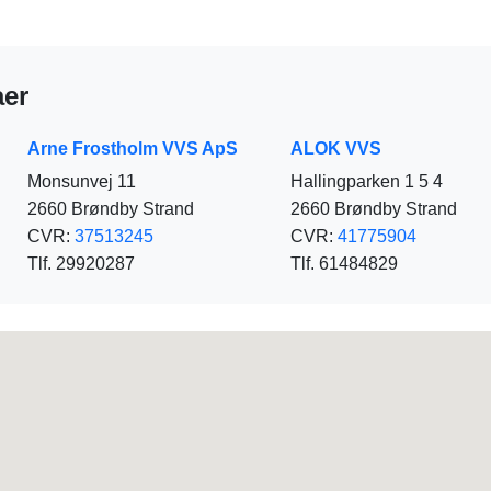
aer
Arne Frostholm VVS ApS
ALOK VVS
Monsunvej 11
Hallingparken 1 5 4
2660 Brøndby Strand
2660 Brøndby Strand
CVR:
37513245
CVR:
41775904
Tlf. 29920287
Tlf. 61484829