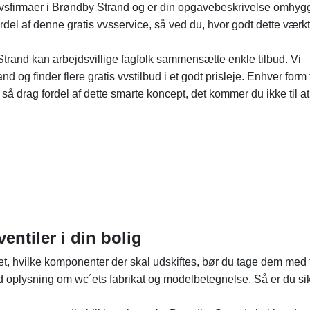
a vvsfirmaer i Brøndby Strand og er din opgavebeskrivelse omhygg
 fordel af denne gratis vvsservice, så ved du, hvor godt dette værk
y Strand kan arbejdsvillige fagfolk sammensætte enkle tilbud. Vi
nd og finder flere gratis vvstilbud i et godt prisleje. Enhver form 
så drag fordel af dette smarte koncept, det kommer du ikke til at
entiler i din bolig
et, hvilke komponenter der skal udskiftes, bør du tage dem med t
oplysning om wc´ets fabrikat og modelbetegnelse. Så er du si