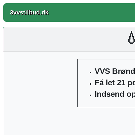
3vvstilbud.dk

VVS Brøndb
Få let 21 p
Indsend op