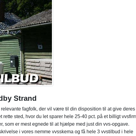
ndby Strand
levante fagfolk, der vil være til din disposition til at give dere
rette sted, hvor du let sparer hele 25-40 pct. på et billigt vvsfir
er, som er mest egnede til at hjælpe med just din vvs-opgave.
krivelse i vores nemme vvsskema og få hele 3 vvstilbud i hele