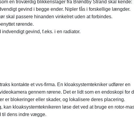
gs som en troværdig blikkenslager fra Brøndby Strand skal kende:
dvendigt gevind i begge ender. Nipler fås i forskellige længder.
rør skal passere hinanden vinkelret uden at forbindes.
benyttet rørende.
 indvendigt gevind, f.eks. i en radiator.
traks kontakte et vvs-firma. En kloaksystemtekniker udfører en
t videokamera gennem rørene. Det er lidt som en endoskopi for d
er er blokeringer eller skader, og lokalisere deres placering.
, kan kloaksystemteknikeren løse det ved at bruge en rotor-mask
til dens indre vægge.