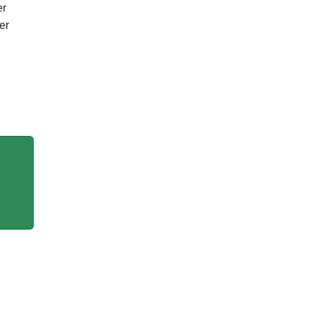
er
er