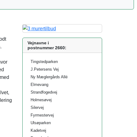
odt
Vejnavne i
.
postnummer 2660:
hvor
Tingstedparken
ed
J.Petersens Vej
s med
Ny Mæglergårds Allé
Elmevang
lvet,
Strandfogedvej
lering
Holmesøvej
Silervej
Fyrmestervej
Ulsøparken
Kadetvej