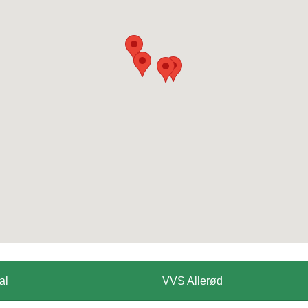
al
VVS Allerød