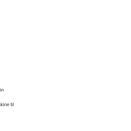
in
ine til