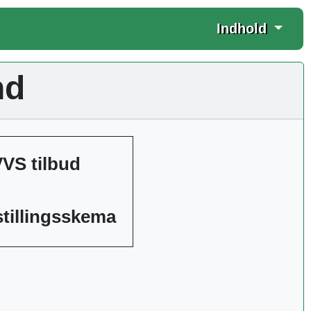
Indhold
nd
VVS tilbud
tillingsskema