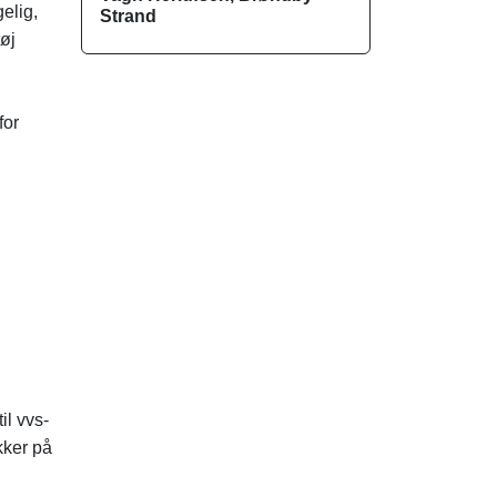
elig,
Strand
tøj
for
il vvs-
kker på