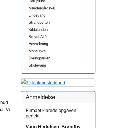
Daruplund
Mæglergårdsvej
Lindevang
Strandporten
Kildelunden
Sølyst Allé
Hasselvang
Monsunvej
Dyringparken
Skolevang
Anmeldelse
s bud
ma. Vi
Firmaet klarede opgaven
perfekt.
Vagn Herlufsen, Brøndby