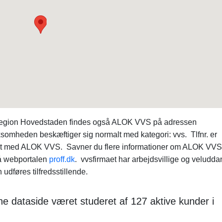
 region Hovedstaden findes også ALOK VVS på adressen
somheden beskæftiger sig normalt med kategori: vvs. Tlfnr. er
akt med ALOK VVS. Savner du flere informationer om ALOK VVS
å webportalen
proff.dk
. vvsfirmaet har arbejdsvillige og veludd
 udføres tilfredsstillende.
e dataside været studeret af 127 aktive kunder i