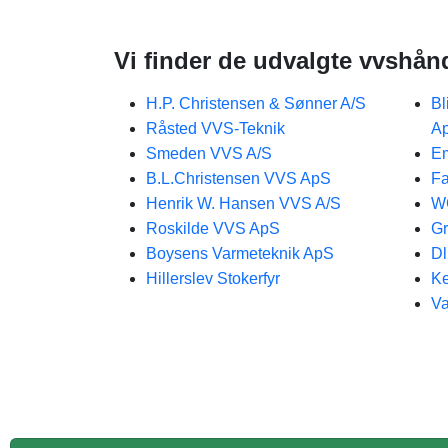
Vi finder de udvalgte vvshån
H.P. Christensen & Sønner A/S
Bl
Råsted VVS-Teknik
A
Smeden VVS A/S
Em
B.L.Christensen VVS ApS
Fa
Henrik W. Hansen VVS A/S
W
Roskilde VVS ApS
Gr
Boysens Varmeteknik ApS
Dl
Hillerslev Stokerfyr
K
Va