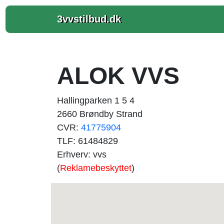
3vvstilbud.dk
ALOK VVS
Hallingparken 1 5 4
2660 Brøndby Strand
CVR:
41775904
TLF: 61484829
Erhverv: vvs
(
Reklamebeskyttet
)