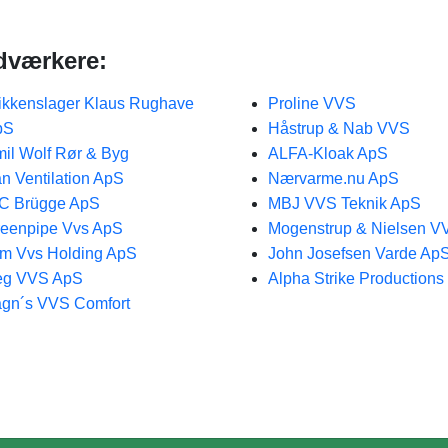
dværkere:
ikkenslager Klaus Rughave
Proline VVS
pS
Håstrup & Nab VVS
il Wolf Rør & Byg
ALFA-Kloak ApS
n Ventilation ApS
Nærvarme.nu ApS
C Brügge ApS
MBJ VVS Teknik ApS
eenpipe Vvs ApS
Mogenstrup & Nielsen V
m Vvs Holding ApS
John Josefsen Varde Ap
eg VVS ApS
Alpha Strike Productions
gn´s VVS Comfort