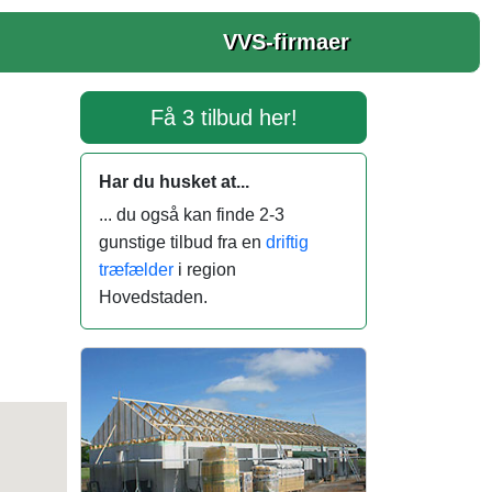
VVS-firmaer
Få 3 tilbud her!
Har du husket at...
... du også kan finde 2-3
gunstige tilbud fra en
driftig
træfælder
i region
Hovedstaden.