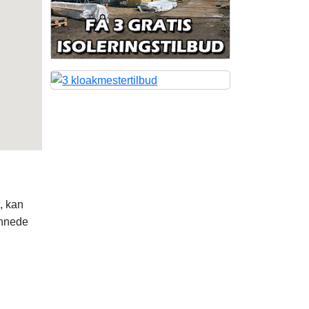
, kan
annede