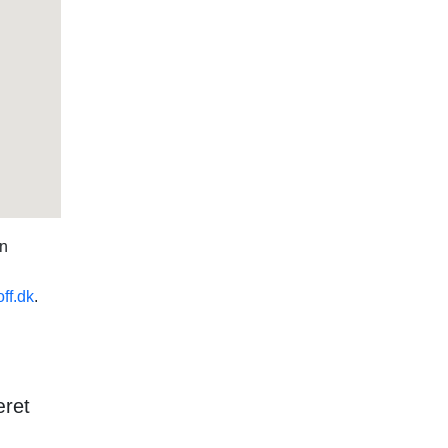
en
off.dk
.
æret