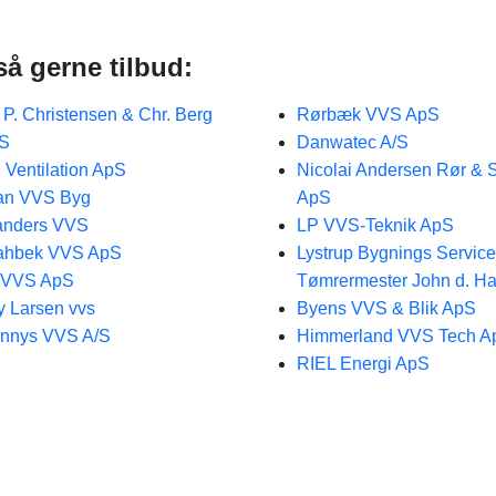
så gerne tilbud:
 P. Christensen & Chr. Berg
Rørbæk VVS ApS
/S
Danwatec A/S
 Ventilation ApS
Nicolai Andersen Rør & S
an VVS Byg
ApS
anders VVS
LP VVS-Teknik ApS
ahbek VVS ApS
Lystrup Bygnings Service
-VVS ApS
Tømrermester John d. H
y Larsen vvs
Byens VVS & Blik ApS
nnys VVS A/S
Himmerland VVS Tech A
RIEL Energi ApS