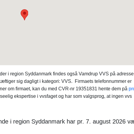
eder i region Syddanmark findes også Vamdrup VVS på adress
ftiger sig dagligt i kategori: VVS. Firmaets telefonnummer er
ioner om firmaet, kan du med CVR-nr 19351831 hente dem på
pr
elig ekspertise i vvsfaget og har som valgsprog, at ingen vvs
de i region Syddanmark har pr. 7. august 2026 v