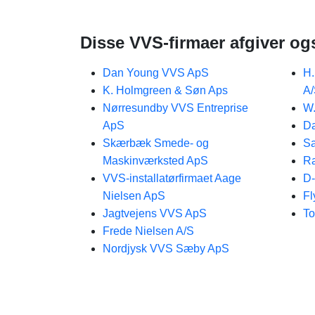
Disse VVS-firmaer afgiver og
Dan Young VVS ApS
H.
K. Holmgreen & Søn Aps
A
Nørresundby VVS Entreprise
W.
ApS
D
Skærbæk Smede- og
S
Maskinværksted ApS
R
VVS-installatørfirmaet Aage
D
Nielsen ApS
Fl
Jagtvejens VVS ApS
To
Frede Nielsen A/S
Nordjysk VVS Sæby ApS