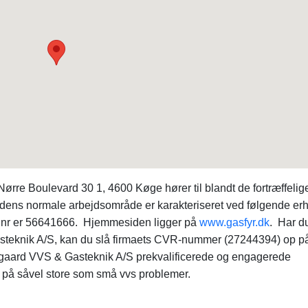
rre Boulevard 30 1, 4600 Køge hører til blandt de fortræffelig
dens normale arbejdsområde er karakteriseret ved følgende erh
onnr er 56641666. Hjemmesiden ligger på
www.gasfyr.dk
. Har d
steknik A/S, kan du slå firmaets CVR-nummer (27244394) op p
degaard VVS & Gasteknik A/S prekvalificerede og engagerede
d på såvel store som små vvs problemer.