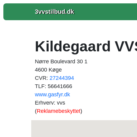
3vvstilbud.dk
Kildegaard VV
Nørre Boulevard 30 1
4600 Køge
CVR:
27244394
TLF: 56641666
www.gasfyr.dk
Erhverv: vvs
(
Reklamebeskyttet
)