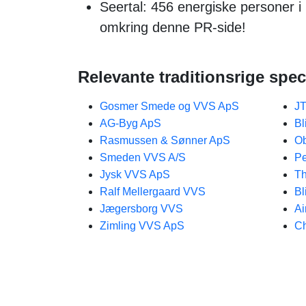
Seertal: 456 energiske personer
omkring denne PR-side!
Relevante traditionsrige speci
Gosmer Smede og VVS ApS
JT
AG-Byg ApS
Bl
Rasmussen & Sønner ApS
Ob
Smeden VVS A/S
Pe
Jysk VVS ApS
Th
Ralf Mellergaard VVS
Bl
Jægersborg VVS
Ai
Zimling VVS ApS
Ch