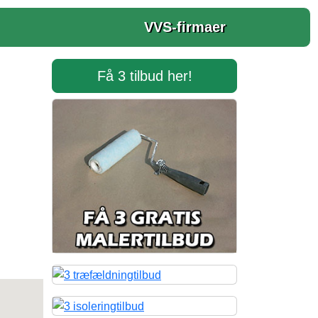
VVS-firmaer
Få 3 tilbud her!