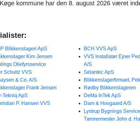
 i Køge kommune har den 8. august 2026 været ind
alister:
P Blikkenslageri ApS
BCH VVS ApS
ikkenslager Kim Jensen
VVS Installatør Ejner Pe
lings Oliefyrsservice
A/S
r Schultz VVS
Selantec ApS
aysen & Co. A/S
Blikkenslagerfirmaet, Pe
ikkenslager Frank Jensen
Rødby Blikkenslageren
r-Tekniq ApS
DeMa InTek ApS
ristian P. Hansen VVS
Dam & Hovgaard A/S
Lystrup Bygnings Service
Tømrermester John d. H