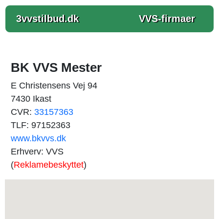
3vvstilbud.dk
VVS-firmaer
BK VVS Mester
E Christensens Vej 94
7430 Ikast
CVR:
33157363
TLF: 97152363
www.bkvvs.dk
Erhverv: VVS
(
Reklamebeskyttet
)