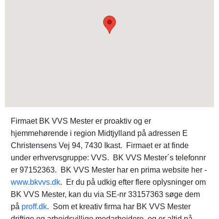
Firmaet BK VVS Mester er proaktiv og er
hjemmehørende i region Midtjylland på adressen E
Christensens Vej 94, 7430 Ikast. Firmaet er at finde
under erhvervsgruppe: VVS. BK VVS Mester´s telefonnr
er 97152363. BK VVS Mester har en prima website her -
www.bkvvs.dk
. Er du på udkig efter flere oplysninger om
BK VVS Mester, kan du via SE-nr 33157363 søge dem
på
proff.dk
. Som et kreativ firma har BK VVS Mester
driftige og arbejdsvillige medarbejdere, og er altid på