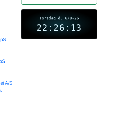
Torsdag d. 6/8-26
22:26:13
ApS
ApS
st A/S
.