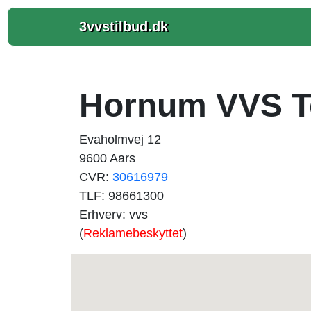
3vvstilbud.dk
Hornum VVS T
Evaholmvej 12
9600 Aars
CVR:
30616979
TLF: 98661300
Erhverv: vvs
(
Reklamebeskyttet
)