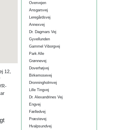
Overvejen
Ansgarsvej
Leregårdsvej
Annexvej
Dr. Dagmars Vej
Gyvellunden
Gammel Viborgvej
Park Alle
Grønnevej
Doverhøjvej
ej 12,
Birkemosevej
r
Dronningholmvej
VR-
Lille Tingvej
ar
Dr. Alexandrines Vej
Engvej
Fælledvej
Præstevej
gt
Hvalpsundvej