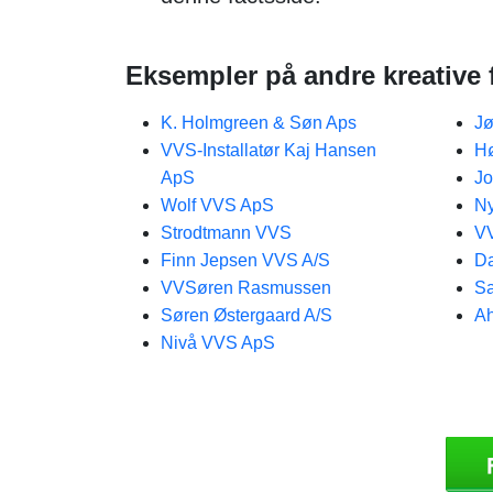
Eksempler på andre kreative 
K. Holmgreen & Søn Aps
Jø
VVS-Installatør Kaj Hansen
Hø
ApS
Jo
Wolf VVS ApS
N
Strodtmann VVS
VV
Finn Jepsen VVS A/S
Da
VVSøren Rasmussen
S
Søren Østergaard A/S
A
Nivå VVS ApS