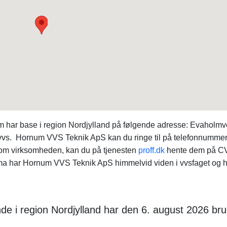
m har base i region Nordjylland på følgende adresse: Evaholmv
 vvs. Hornum VVS Teknik ApS kan du ringe til på telefonnumme
 om virksomheden, kan du på tjenesten
proff.dk
hente dem på C
a har Hornum VVS Teknik ApS himmelvid viden i vvsfaget og h
e i region Nordjylland har den 6. august 2026 bru