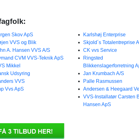
fagfolk:
rgen Skov ApS
Karlshøj Enterprise
jen VVS og Blik
Skjold´s Totalentreprise 
hn A. Hansen VVS A/S
CK vvs Service
ymand CVM VVS-Teknik ApS
Ringsted
S Mikkel
Blikkenslagerforretning 
nsk Udsyring
Jan Krumbach A/S
anders VVS
Palle Rasmussen
hp Vvs ApS
Andersen & Heegaard Ve
VVS-Installatør Carsten B
Hansen ApS