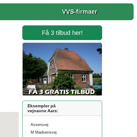
VVS-firmaer
Få 3 tilbud her!
Eksempler på
vejnavne Aars:
Assersvej
M Madsensvej