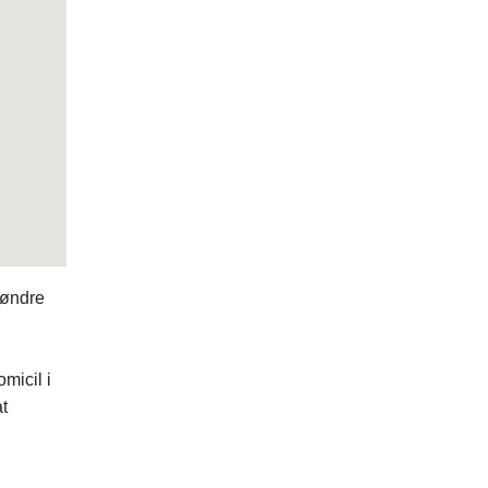
Søndre
icil i
t