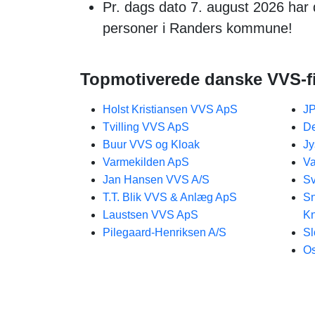
Pr. dags dato 7. august 2026 har 
personer i Randers kommune!
Topmotiverede danske VVS-f
Holst Kristiansen VVS ApS
JP
Tvilling VVS ApS
De
Buur VVS og Kloak
Jy
Varmekilden ApS
Va
Jan Hansen VVS A/S
S
T.T. Blik VVS & Anlæg ApS
Sn
Laustsen VVS ApS
Kn
Pilegaard-Henriksen A/S
Sl
O