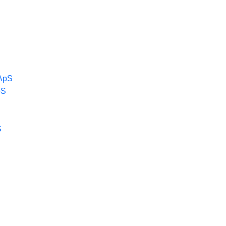
 ApS
pS
S