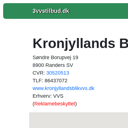
3vvstilbud.dk
Kronjyllands 
Søndre Borupvej 19
8900 Randers SV
CVR:
30520513
TLF: 86437072
www.kronjyllandsblikvvs.dk
Erhverv: VVS
(
Reklamebeskyttet
)