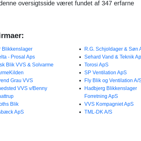
denne oversigtsside været fundet af 347 erfarne
irmaer:
 Blikkenslager
R.G. Schjoldager & Søn
lta - Prosal Aps
Sehard Vand & Teknik A
sk Blik VVS & Solvarme
Torosi ApS
rmeKilden
SP Ventilation ApS
vend Grau VVS
Fly Blik og Ventilation A/
edsted VVS v/Benny
Hadbjerg Blikkenslager
attrup
Forretning ApS
oths Blik
VVS Kompagniet ApS
sbæck ApS
TML-DK A/S