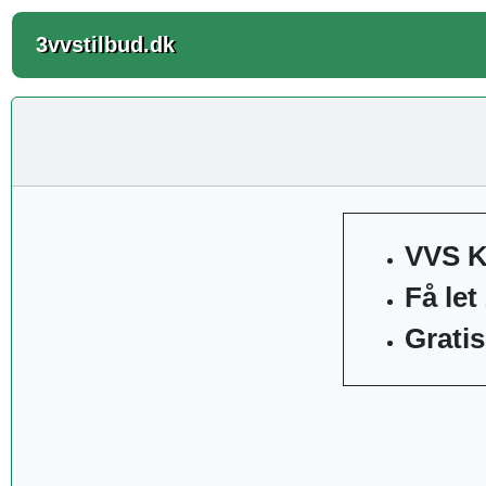
3vvstilbud.dk
VVS Ko
Få let
Gratis