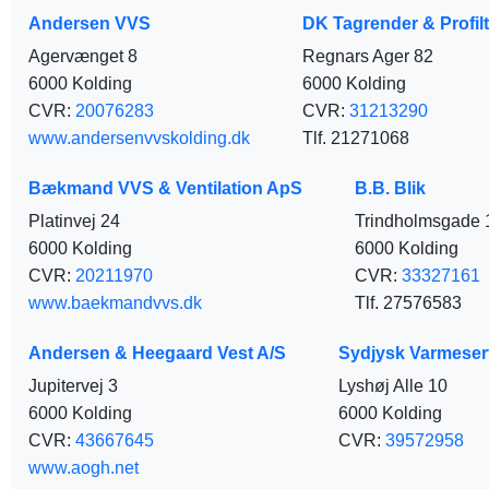
Andersen VVS
DK Tagrender & Profil
Agervænget 8
Regnars Ager 82
6000 Kolding
6000 Kolding
CVR:
20076283
CVR:
31213290
www.andersenvvskolding.dk
Tlf. 21271068
Bækmand VVS & Ventilation ApS
B.B. Blik
Platinvej 24
Trindholmsgade 
6000 Kolding
6000 Kolding
CVR:
20211970
CVR:
33327161
www.baekmandvvs.dk
Tlf. 27576583
Andersen & Heegaard Vest A/S
Sydjysk Varmeser
Jupitervej 3
Lyshøj Alle 10
6000 Kolding
6000 Kolding
CVR:
43667645
CVR:
39572958
www.aogh.net