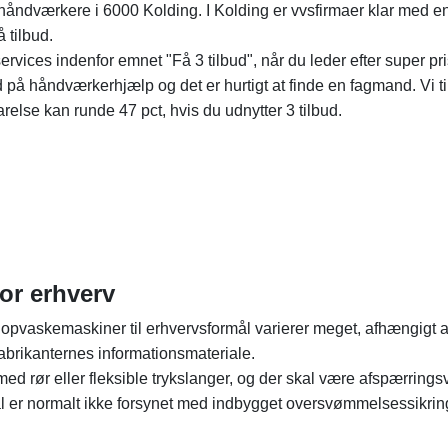
 håndværkere i 6000 Kolding. I Kolding er vvsfirmaer klar med e
å tilbud.
vices indenfor emnet "Få 3 tilbud", når du leder efter super pr
lbud på håndværkerhjælp og det er hurtigt at finde en fagmand. Vi t
relse kan runde 47 pct, hvis du udnytter 3 tilbud.
or erhverv
 opvaskemaskiner til erhvervsformål varierer meget, afhængigt a
abrikanternes informationsmateriale.
med rør eller fleksible trykslanger, og der skal være afspærringsv
ål er normalt ikke forsynet med indbygget oversvømmelsessikrin