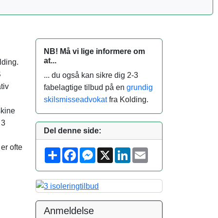
NB! Må vi lige informere om
at...
lding.
S
... du også kan sikre dig 2-3
tiv
fabelagtige tilbud på en
grundig
skilsmisseadvokat
fra Kolding.
skine
 3
Del denne side:
er ofte
S
F
M
X
L
E
h
a
e
i
m
a
c
s
n
a
r
e
s
k
i
e
b
e
e
l
o
n
d
o
g
I
k
e
n
Anmeldelse
r