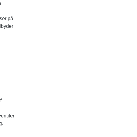
n
iser på
ilbyder
f
entiler
g.