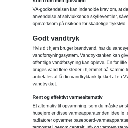
Kun i rum med gulvafløb
VA-godkendelsen kan indeholde krav om, at de
anvendelse af selvlukkende skylleventiler, såv
opmærksom på risikoen for skadelige trykstød.
Godt vandtryk
Hvis dit hjem bruger brøndvand, har du sandsynl
vandforsyningssystem. Vandtryktanken kan give 
offentlige vandforsyning kan opleve. En for lille
bruges vand flere steder i hjemmet på samme tid
anbefales at få din vandtryktank tjekket af en V
vandtrykket.
Rent og effektivt varmealternativ
Et alternativ til opvarmning, som du måske øns
husejere er disse varmeapparater den ideelle 
radiatorer opvarmer baseboard-varmeapparater 
termostat ligesom centralt luft- og varmesystem