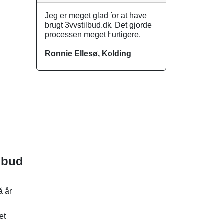
Jeg er meget glad for at have
brugt 3vvstilbud.dk. Det gjorde
processen meget hurtigere.
Ronnie Ellesø, Kolding
ilbud
å år
et