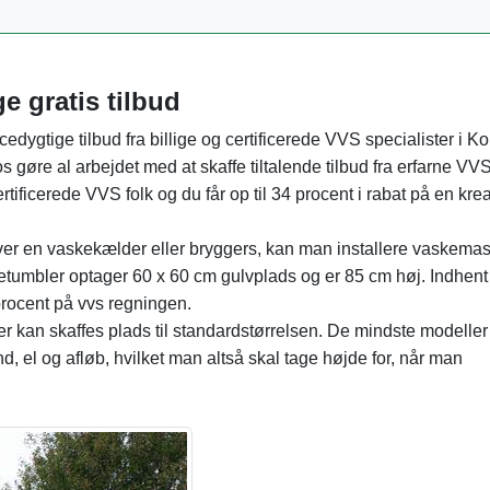
e gratis tilbud
edygtige tilbud fra billige og certificerede VVS specialister i Ko
gøre al arbejdet med at skaffe tiltalende tilbud fra erfarne VV
rtificerede VVS folk og du får op til 34 procent i rabat på en krea
ver en vaskekælder eller bryggers, kan man installere vaskema
retumbler optager 60 x 60 cm gulvplads og er 85 cm høj. Indhent
 procent på vvs regningen.
 kan skaffes plads til standardstørrelsen. De mindste modeller 
d, el og afløb, hvilket man altså skal tage højde for, når man