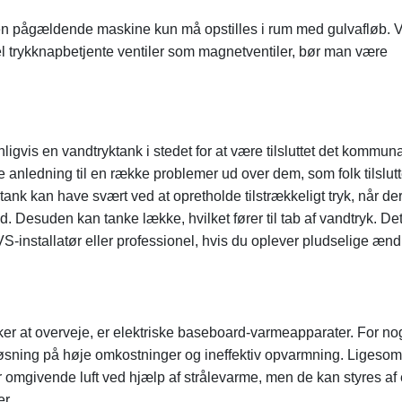
n pågældende maskine kun må opstilles i rum med gulvafløb. 
el trykknapbetjente ventiler som magnetventiler, bør man være
igvis en vandtryktank i stedet for at være tilsluttet det kommun
anledning til en række problemer ud over dem, som folk tilslutt
 tank kan have svært ved at opretholde tilstrækkeligt tryk, når de
. Desuden kan tanke lække, hvilket fører til tab af vandtryk. De
VS-installatør eller professionel, hvis du oplever pludselige ændr
ker at overveje, er elektriske baseboard-varmeapparater. For no
løsning på høje omkostninger og ineffektiv opvarmning. Ligesom
omgivende luft ved hjælp af strålevarme, men de kan styres af
er.