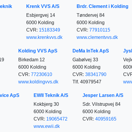
teknik
Krenk VVS A/S
Brdr. Clement i Kolding
Esbjergvej 14
Tøndervej 84
6000 Kolding
6000 Kolding
CVR:
15183349
CVR:
77910115
www.krenkvvs.dk
www.clementvvs.dk
Kolding VVS ApS
DeMa InTek ApS
Jys
19
Birkedam 12
Gabølvej 33
Vejl
6000 Kolding
6000 Kolding
600
CVR:
77230610
CVR:
38341790
CV
www.koldingvvs.dk
Tlf. 40979547
www
vice ApS
EWII Teknik A/S
Jesper Larsen A/S
Kokbjerg 30
Sdr. Vilstrupvej 84
6000 Kolding
6000 Kolding
CVR:
19065472
CVR:
40959165
www.ewii.dk