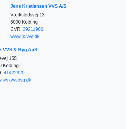
Jens Kristiansen VVS A/S
Værkstedsvej 13
6000 Kolding
CVR:
29211906
www.jk-vvs.dk
k VVS & Byg ApS
evej 155
0 Kolding
R:
41422920
.jyskvvsbyg.dk