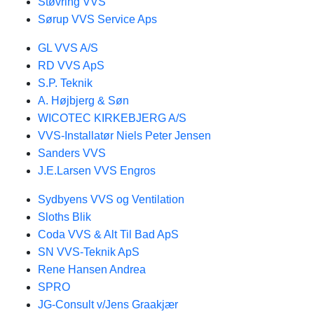
Støvring VVS
Sørup VVS Service Aps
GL VVS A/S
RD VVS ApS
S.P. Teknik
A. Højbjerg & Søn
WICOTEC KIRKEBJERG A/S
VVS-Installatør Niels Peter Jensen
Sanders VVS
J.E.Larsen VVS Engros
Sydbyens VVS og Ventilation
Sloths Blik
Coda VVS & Alt Til Bad ApS
SN VVS-Teknik ApS
Rene Hansen Andrea
SPRO
JG-Consult v/Jens Graakjær