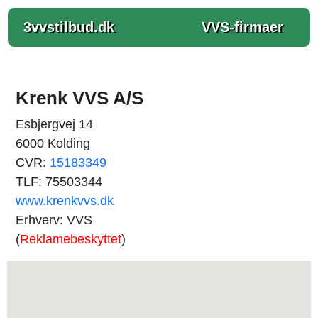
3vvstilbud.dk
VVS-firmaer
Krenk VVS A/S
Esbjergvej 14
6000 Kolding
CVR:
15183349
TLF: 75503344
www.krenkvvs.dk
Erhverv: VVS
(
Reklamebeskyttet
)