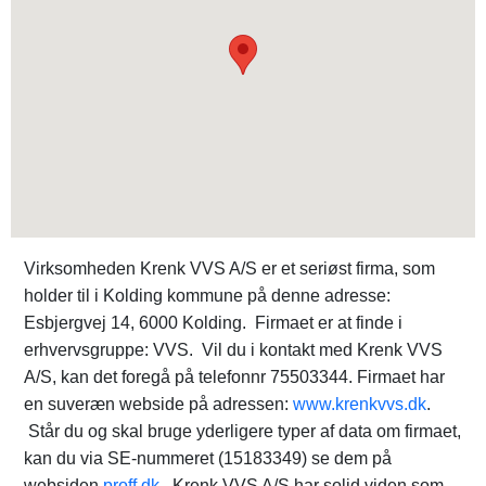
Virksomheden Krenk VVS A/S er et seriøst firma, som
holder til i Kolding kommune på denne adresse:
Esbjergvej 14, 6000 Kolding. Firmaet er at finde i
erhvervsgruppe: VVS. Vil du i kontakt med Krenk VVS
A/S, kan det foregå på telefonnr 75503344. Firmaet har
en suveræn webside på adressen:
www.krenkvvs.dk
.
Står du og skal bruge yderligere typer af data om firmaet,
kan du via SE-nummeret (15183349) se dem på
websiden
proff.dk
. Krenk VVS A/S har solid viden som