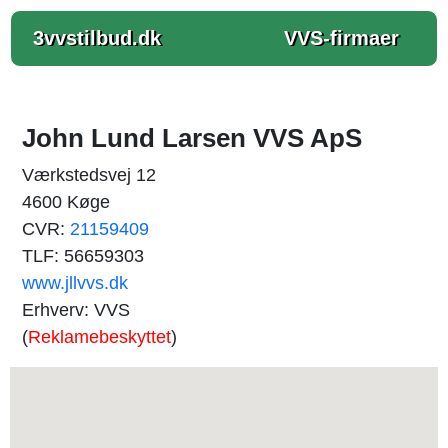
3vvstilbud.dk
VVS-firmaer
John Lund Larsen VVS ApS
Værkstedsvej 12
4600 Køge
CVR:
21159409
TLF: 56659303
www.jllvvs.dk
Erhverv: VVS
(
Reklamebeskyttet
)