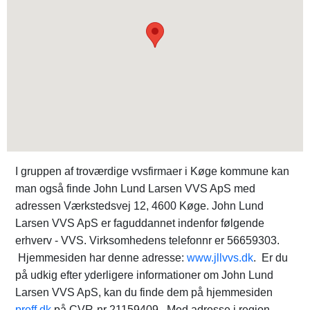
I gruppen af troværdige vvsfirmaer i Køge kommune kan
man også finde John Lund Larsen VVS ApS med
adressen Værkstedsvej 12, 4600 Køge. John Lund
Larsen VVS ApS er faguddannet indenfor følgende
erhverv - VVS. Virksomhedens telefonnr er 56659303.
Hjemmesiden har denne adresse:
www.jllvvs.dk
. Er du
på udkig efter yderligere informationer om John Lund
Larsen VVS ApS, kan du finde dem på hjemmesiden
proff.dk
på CVR-nr 21159409. Med adresse i region