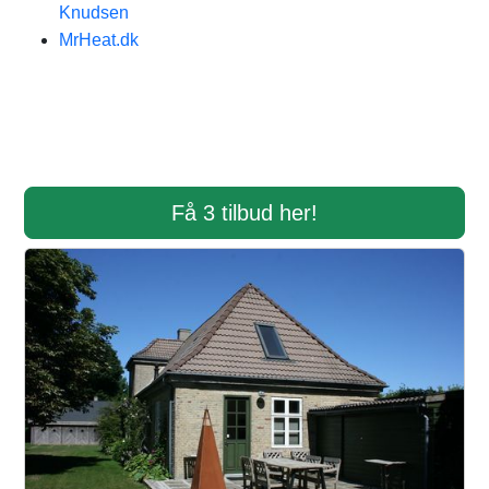
Knudsen
MrHeat.dk
Få 3 tilbud her!