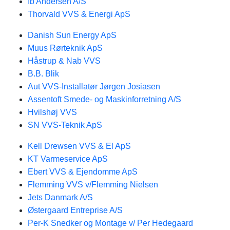
Ib Andersen A/S
Thorvald VVS & Energi ApS
Danish Sun Energy ApS
Muus Rørteknik ApS
Håstrup & Nab VVS
B.B. Blik
Aut VVS-Installatør Jørgen Josiasen
Assentoft Smede- og Maskinforretning A/S
Hvilshøj VVS
SN VVS-Teknik ApS
Kell Drewsen VVS & El ApS
KT Varmeservice ApS
Ebert VVS & Ejendomme ApS
Flemming VVS v/Flemming Nielsen
Jets Danmark A/S
Østergaard Entreprise A/S
Per-K Snedker og Montage v/ Per Hedegaard