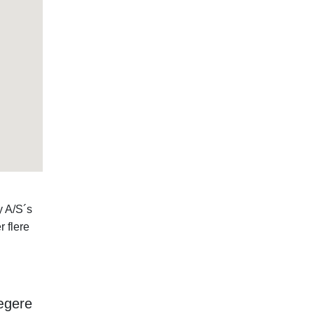
y A/S´s
r flere
jægere