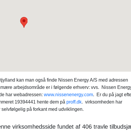
Midtjylland kan man også finde Nissen Energy A/S med adressen
imære arbejdsområde er i følgende erhverv: vvs. Nissen Energ
ide har webadressen:
www.nissenenergy.com
. Er du på jagt efte
ummeret 19394441 hente dem på
proff.dk
. virksomheden har
 selvfølgelig på forkant med udviklingen.
denne virksomhedsside fundet af 406 travle tilbuds