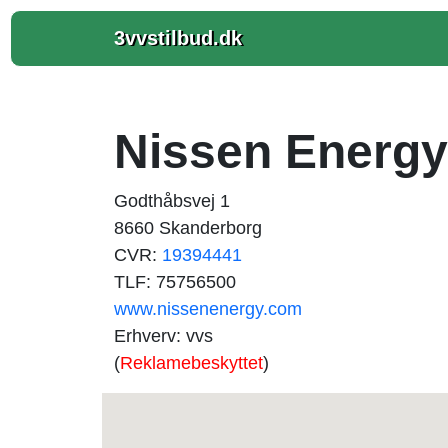
3vvstilbud.dk
Nissen Energy
Godthåbsvej 1
8660 Skanderborg
CVR:
19394441
TLF: 75756500
www.nissenenergy.com
Erhverv: vvs
(
Reklamebeskyttet
)