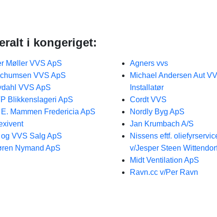
ralt i kongeriget:
r Møller VVS ApS
Agners vvs
ochumsen VVS ApS
Michael Andersen Aut V
ydahl VVS ApS
Installatør
P Blikkenslageri ApS
Cordt VVS
 E. Mammen Fredericia ApS
Nordly Byg ApS
exivent
Jan Krumbach A/S
 og VVS Salg ApS
Nissens eftf. oliefyrservic
øren Nymand ApS
v/Jesper Steen Wittendorf
Midt Ventilation ApS
Ravn.cc v/Per Ravn