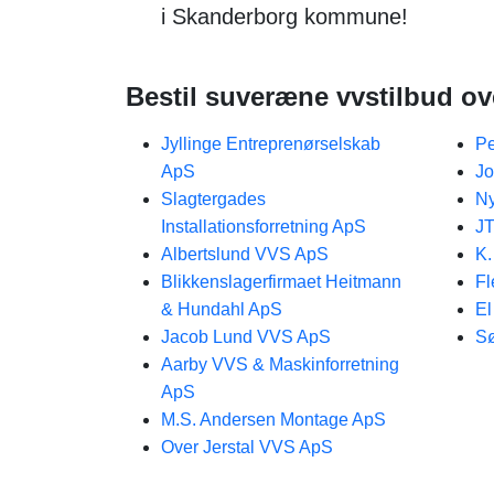
i Skanderborg kommune!
Bestil suveræne vvstilbud ove
Jyllinge Entreprenørselskab
Pe
ApS
J
Slagtergades
N
Installationsforretning ApS
JT
Albertslund VVS ApS
K.
Blikkenslagerfirmaet Heitmann
Fl
& Hundahl ApS
El
Jacob Lund VVS ApS
S
Aarby VVS & Maskinforretning
ApS
M.S. Andersen Montage ApS
Over Jerstal VVS ApS