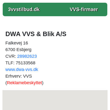
3vvstilbud.dk
VVS-firmaer
DWA VVS & Blik A/S
Falkevej 16
6700 Esbjerg
CVR:
28982623
TLF: 75133568
www.dwa-vvs.dk
Erhverv: VVS
(
Reklamebeskyttet
)