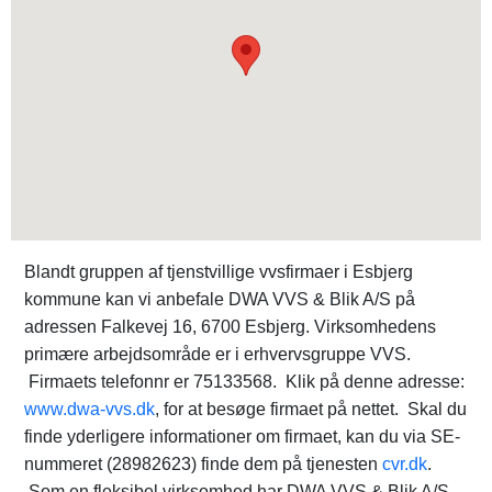
Blandt gruppen af tjenstvillige vvsfirmaer i Esbjerg
kommune kan vi anbefale DWA VVS & Blik A/S på
adressen Falkevej 16, 6700 Esbjerg. Virksomhedens
primære arbejdsområde er i erhvervsgruppe VVS.
Firmaets telefonnr er 75133568. Klik på denne adresse:
www.dwa-vvs.dk
, for at besøge firmaet på nettet. Skal du
finde yderligere informationer om firmaet, kan du via SE-
nummeret (28982623) finde dem på tjenesten
cvr.dk
.
Som en fleksibel virksomhed har DWA VVS & Blik A/S