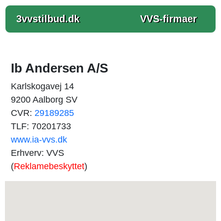
3vvstilbud.dk
VVS-firmaer
Ib Andersen A/S
Karlskogavej 14
9200 Aalborg SV
CVR:
29189285
TLF: 70201733
www.ia-vvs.dk
Erhverv: VVS
(
Reklamebeskyttet
)