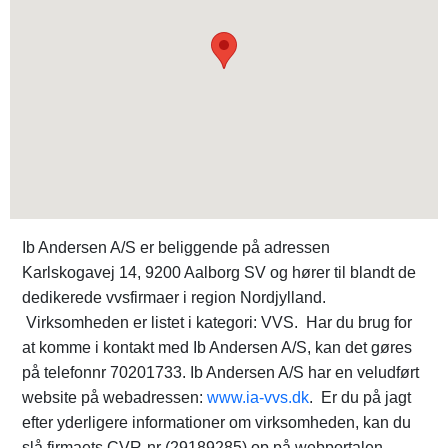
Ib Andersen A/S er beliggende på adressen
Karlskogavej 14, 9200 Aalborg SV og hører til blandt de
dedikerede vvsfirmaer i region Nordjylland.
Virksomheden er listet i kategori: VVS. Har du brug for
at komme i kontakt med Ib Andersen A/S, kan det gøres
på telefonnr 70201733. Ib Andersen A/S har en veludført
website på webadressen:
www.ia-vvs.dk
. Er du på jagt
efter yderligere informationer om virksomheden, kan du
slå firmaets CVR-nr (29189285) op på webportalen