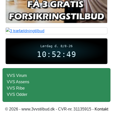
Lørdag d. 8/8-26
10:52:50
VVS Virum
VVS Assens
VVS Ribe
VVS Odder
© 2026 - www.3vvstilbud.dk - CVR-nr. 31135915 -
Kontakt