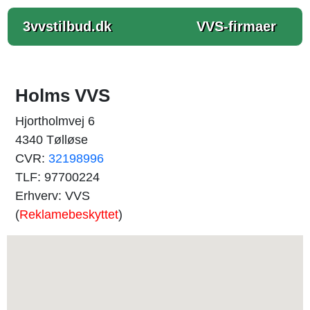
3vvstilbud.dk
VVS-firmaer
Holms VVS
Hjortholmvej 6
4340 Tølløse
CVR:
32198996
TLF: 97700224
Erhverv: VVS
(
Reklamebeskyttet
)