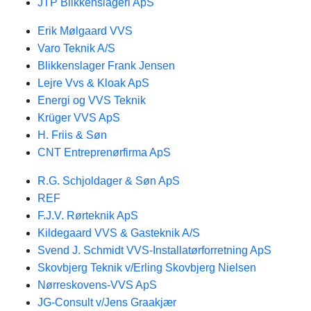
JTP Blikkenslageri ApS
Erik Mølgaard VVS
Varo Teknik A/S
Blikkenslager Frank Jensen
Lejre Vvs & Kloak ApS
Energi og VVS Teknik
Krüger VVS ApS
H. Friis & Søn
CNT Entreprenørfirma ApS
R.G. Schjoldager & Søn ApS
REF
F.J.V. Rørteknik ApS
Kildegaard VVS & Gasteknik A/S
Svend J. Schmidt VVS-Installatørforretning ApS
Skovbjerg Teknik v/Erling Skovbjerg Nielsen
Nørreskovens-VVS ApS
JG-Consult v/Jens Graakjær