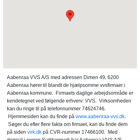
Aabenraa VVS A/S med adressen Dimen 49, 6200
Aabenraa hører til blandt de hjælpsomme vvsfirmaer i
Aabenraa kommune. Firmaets daglige arbejdsområde er
kendetegnet ved følgende erhverv: VVS. Virksomheden
kan du ringe til på telefonnummer 74624746.
Hjemmesiden kan du finde på
www.aabenraa-vvs.dk
.
Søger du efter flere fakta om firmaet, kan du finde dem
på siden
virk.dk
på CVR-nummer 17466100. Med
domicil i region Syddanmark har Aabenraa VVS A/S