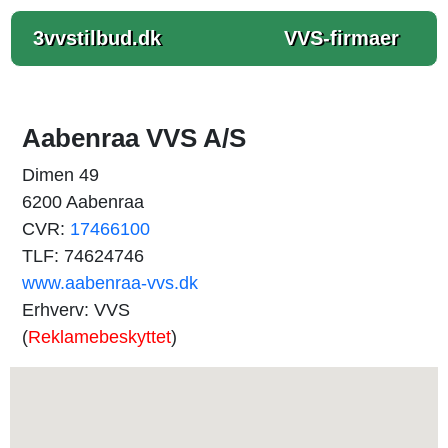
3vvstilbud.dk
VVS-firmaer
Aabenraa VVS A/S
Dimen 49
6200 Aabenraa
CVR:
17466100
TLF: 74624746
www.aabenraa-vvs.dk
Erhverv: VVS
(
Reklamebeskyttet
)