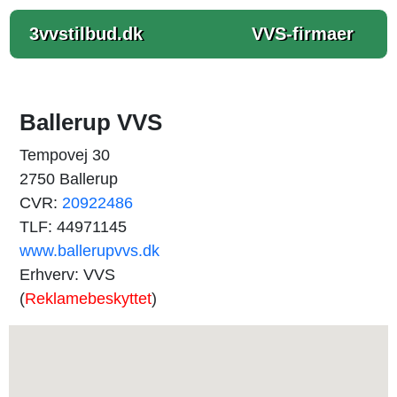
3vvstilbud.dk
VVS-firmaer
Ballerup VVS
Tempovej 30
2750 Ballerup
CVR:
20922486
TLF: 44971145
www.ballerupvvs.dk
Erhverv: VVS
(
Reklamebeskyttet
)