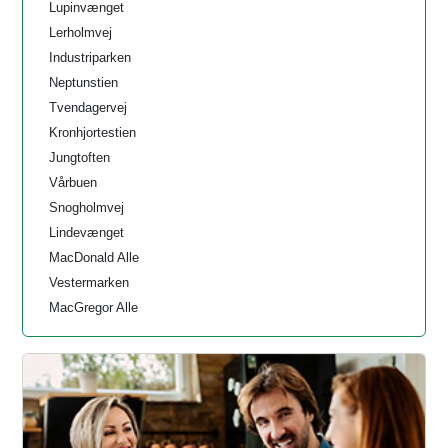
Lupinvænget
Lerholmvej
Industriparken
Neptunstien
Tvendagervej
Kronhjortestien
Jungtoften
Vårbuen
Snogholmvej
Lindevænget
MacDonald Alle
Vestermarken
MacGregor Alle