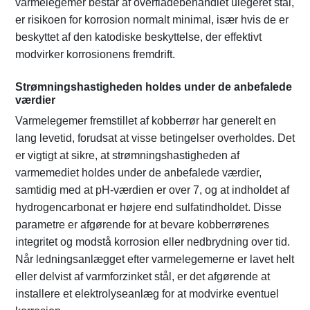
varmelegemer består af overfladebehandlet ulegeret stål,
er risikoen for korrosion normalt minimal, især hvis de er
beskyttet af den katodiske beskyttelse, der effektivt
modvirker korrosionens fremdrift.
Strømningshastigheden holdes under de anbefalede
værdier
Varmelegemer fremstillet af kobberrør har generelt en
lang levetid, forudsat at visse betingelser overholdes. Det
er vigtigt at sikre, at strømningshastigheden af
varmemediet holdes under de anbefalede værdier,
samtidig med at pH-værdien er over 7, og at indholdet af
hydrogencarbonat er højere end sulfatindholdet. Disse
parametre er afgørende for at bevare kobberrørenes
integritet og modstå korrosion eller nedbrydning over tid.
Når ledningsanlægget efter varmelegemerne er lavet helt
eller delvist af varmforzinket stål, er det afgørende at
installere et elektrolyseanlæg for at modvirke eventuel