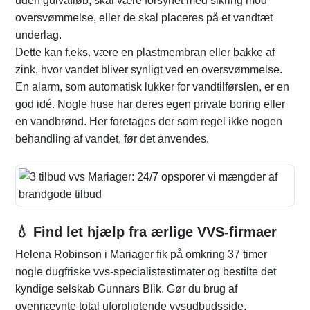
uden gulvafløb, skal være forsynet med sikring mod
oversvømmelse, eller de skal placeres på et vandtæt
underlag.
Dette kan f.eks. være en plastmembran eller bakke af
zink, hvor vandet bliver synligt ved en oversvømmelse.
En alarm, som automatisk lukker for vandtilførslen, er en
god idé. Nogle huse har deres egen private boring eller
en vandbrønd. Her foretages der som regel ikke nogen
behandling af vandet, før det anvendes.
💧 Find let hjælp fra ærlige VVS-firmaer
Helena Robinson i Mariager fik på omkring 37 timer
nogle dugfriske vvs-specialistestimater og bestilte det
kyndige selskab Gunnars Blik. Gør du brug af
ovennævnte total uforpligtende vvsudbudsside,