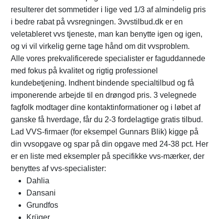
resulterer det sommetider i lige ved 1/3 af almindelig pris
i bedre rabat på vvsregningen. 3vvstilbud.dk er en
veletableret vvs tjeneste, man kan benytte igen og igen,
og vi vil virkelig gerne tage hånd om dit vvsproblem.
Alle vores prekvalificerede specialister er faguddannede
med fokus på kvalitet og rigtig professionel
kundebetjening. Indhent bindende specialtilbud og få
imponerende arbejde til en drøngod pris. 3 velegnede
fagfolk modtager dine kontaktinformationer og i løbet af
ganske få hverdage, får du 2-3 fordelagtige gratis tilbud.
Lad VVS-firmaer (for eksempel Gunnars Blik) kigge på
din vvsopgave og spar på din opgave med 24-38 pct. Her
er en liste med eksempler på specifikke vvs-mærker, der
benyttes af vvs-specialister:
Dahlia
Dansani
Grundfos
Krüger