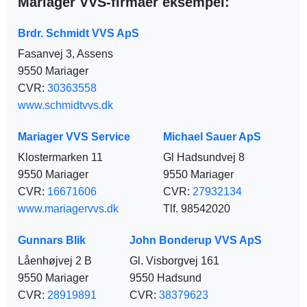
Mariager VVS-firmaer eksempel:
Brdr. Schmidt VVS ApS
Fasanvej 3, Assens
9550 Mariager
CVR:
30363558
www.schmidtvvs.dk
Mariager VVS Service
Michael Sauer ApS
Klostermarken 11
Gl Hadsundvej 8
9550 Mariager
9550 Mariager
CVR:
16671606
CVR:
27932134
www.mariagervvs.dk
Tlf. 98542020
Gunnars Blik
John Bonderup VVS ApS
Låenhøjvej 2 B
Gl. Visborgvej 161
9550 Mariager
9550 Hadsund
CVR:
28919891
CVR:
38379623