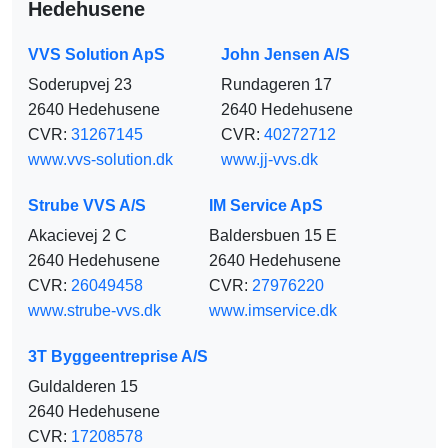
Hedehusene
VVS Solution ApS
John Jensen A/S
Soderupvej 23
Rundageren 17
2640 Hedehusene
2640 Hedehusene
CVR:
31267145
CVR:
40272712
www.vvs-solution.dk
www.jj-vvs.dk
Strube VVS A/S
IM Service ApS
Akacievej 2 C
Baldersbuen 15 E
2640 Hedehusene
2640 Hedehusene
CVR:
26049458
CVR:
27976220
www.strube-vvs.dk
www.imservice.dk
3T Byggeentreprise A/S
Guldalderen 15
2640 Hedehusene
CVR:
17208578