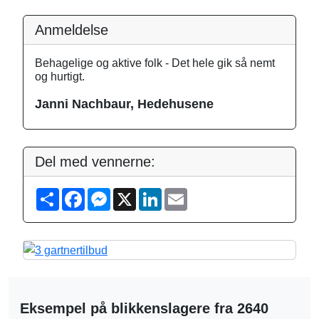
Anmeldelse
Behagelige og aktive folk - Det hele gik så nemt
og hurtigt.
Janni Nachbaur, Hedehusene
Del med vennerne:
S
F
M
X
L
E
h
a
e
i
m
a
c
s
n
a
r
e
s
k
i
e
b
e
e
l
o
n
d
o
g
I
k
e
n
r
Eksempel på blikkenslagere fra 2640