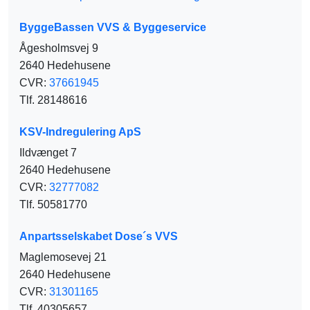
ByggeBassen VVS & Byggeservice
Ågesholmsvej 9
2640 Hedehusene
CVR:
37661945
Tlf. 28148616
KSV-Indregulering ApS
Ildvænget 7
2640 Hedehusene
CVR:
32777082
Tlf. 50581770
Anpartsselskabet Dose´s VVS
Maglemosevej 21
2640 Hedehusene
CVR:
31301165
Tlf. 40305657