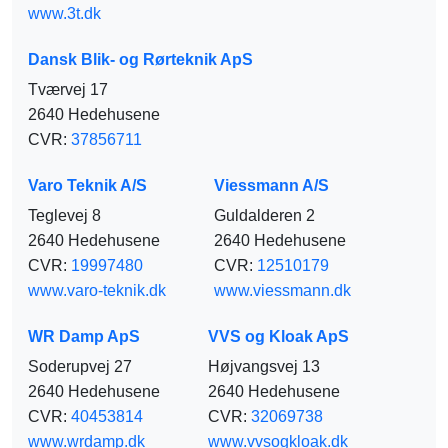
www.3t.dk
Dansk Blik- og Rørteknik ApS
Tværvej 17
2640 Hedehusene
CVR:
37856711
Varo Teknik A/S
Viessmann A/S
Teglevej 8
Guldalderen 2
2640 Hedehusene
2640 Hedehusene
CVR:
19997480
CVR:
12510179
www.varo-teknik.dk
www.viessmann.dk
WR Damp ApS
VVS og Kloak ApS
Soderupvej 27
Højvangsvej 13
2640 Hedehusene
2640 Hedehusene
CVR:
40453814
CVR:
32069738
www.wrdamp.dk
www.vvsogkloak.dk