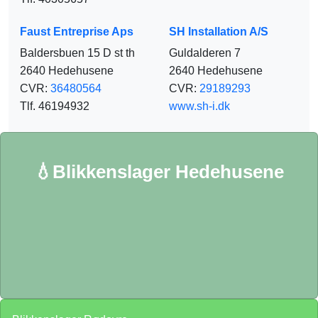
Faust Entreprise Aps
SH Installation A/S
Baldersbuen 15 D st th
Guldalderen 7
2640 Hedehusene
2640 Hedehusene
CVR:
36480564
CVR:
29189293
Tlf. 46194932
www.sh-i.dk
💧Blikkenslager Hedehusene