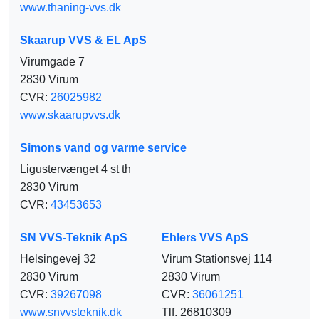
www.thaning-vvs.dk
Skaarup VVS & EL ApS
Virumgade 7
2830 Virum
CVR:
26025982
www.skaarupvvs.dk
Simons vand og varme service
Ligustervænget 4 st th
2830 Virum
CVR:
43453653
SN VVS-Teknik ApS
Ehlers VVS ApS
Helsingevej 32
Virum Stationsvej 114
2830 Virum
2830 Virum
CVR:
39267098
CVR:
36061251
www.snvvsteknik.dk
Tlf. 26810309