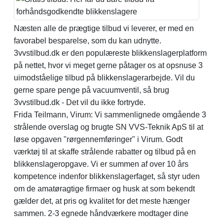
Næsten alle de prægtige tilbud vi leverer, er med en
favorabel besparelse, som du kan udnytte.
3vvstilbud.dk er den populæreste blikkenslagerplatform
på nettet, hvor vi meget gerne påtager os at opsnuse 3
uimodståelige tilbud på blikkenslagerarbejde. Vil du
gerne spare penge på vacuumventil, så brug
3vvstilbud.dk - Det vil du ikke fortryde.
Frida Teilmann, Virum: Vi sammenlignede omgående 3
strålende overslag og brugte SN VVS-Teknik ApS til at
løse opgaven "rørgennemføringer" i Virum. Godt
værktøj til at skaffe strålende rabatter og tilbud på en
blikkenslageropgave. Vi er summen af over 10 års
kompetence indenfor blikkenslagerfaget, så styr uden
om de amatøragtige firmaer og husk at som bekendt
gælder det, at pris og kvalitet for det meste hænger
sammen. 2-3 egnede håndværkere modtager dine