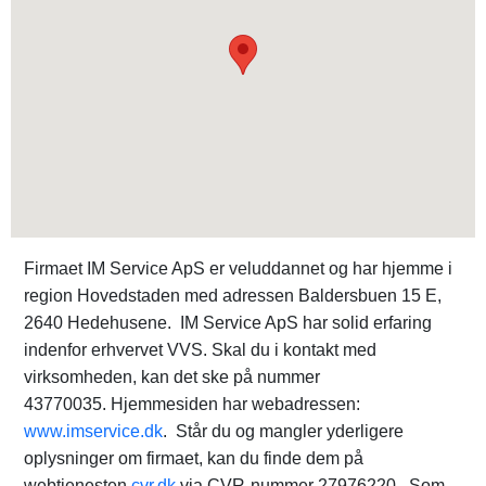
Firmaet IM Service ApS er veluddannet og har hjemme i
region Hovedstaden med adressen Baldersbuen 15 E,
2640 Hedehusene. IM Service ApS har solid erfaring
indenfor erhvervet VVS. Skal du i kontakt med
virksomheden, kan det ske på nummer
43770035. Hjemmesiden har webadressen:
www.imservice.dk
. Står du og mangler yderligere
oplysninger om firmaet, kan du finde dem på
webtjenesten
cvr.dk
via CVR-nummer 27976220. Som