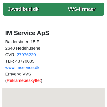
3vvstilbud.dk
VVS-firmaer
IM Service ApS
Baldersbuen 15 E
2640 Hedehusene
CVR:
27976220
TLF: 43770035
www.imservice.dk
Erhverv: VVS
(
Reklamebeskyttet
)