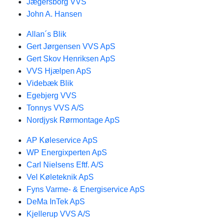
Jægersborg VVS
John A. Hansen
Allan´s Blik
Gert Jørgensen VVS ApS
Gert Skov Henriksen ApS
VVS Hjælpen ApS
Videbæk Blik
Egebjerg VVS
Tonnys VVS A/S
Nordjysk Rørmontage ApS
AP Køleservice ApS
WP Energixperten ApS
Carl Nielsens Eftf. A/S
Vel Køleteknik ApS
Fyns Varme- & Energiservice ApS
DeMa InTek ApS
Kjellerup VVS A/S