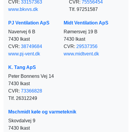
CVR:
33157363
CVR:
75556454
www.bkvvs.dk
Tlf. 97251587
PJ Ventilation ApS
Midt Ventilation ApS
Navervej 6 B
Rømersvej 19 B
7430 Ikast
7430 Ikast
CVR:
38749684
CVR:
29537356
www.pj-vent.dk
www.midtvent.dk
K. Tang ApS
Peter Bonnens Vej 14
7430 Ikast
CVR:
73366828
Tlf. 26312249
Mschmidt køle og varmeteknik
Skovdalvej 9
7430 Ikast