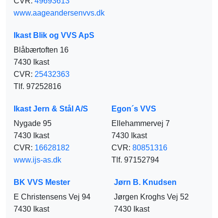
CVR:
49693613
www.aageandersenvvs.dk
Ikast Blik og VVS ApS
Blåbærtoften 16
7430 Ikast
CVR:
25432363
Tlf. 97252816
Ikast Jern & Stål A/S
Egon´s VVS
Nygade 95
Ellehammervej 7
7430 Ikast
7430 Ikast
CVR:
16628182
CVR:
80851316
www.ijs-as.dk
Tlf. 97152794
BK VVS Mester
Jørn B. Knudsen
E Christensens Vej 94
Jørgen Kroghs Vej 52
7430 Ikast
7430 Ikast