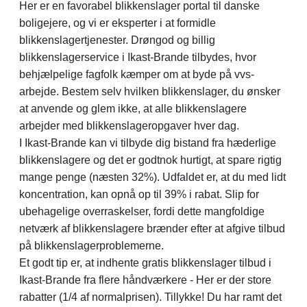
Her er en favorabel blikkenslager portal til danske
boligejere, og vi er eksperter i at formidle
blikkenslagertjenester. Drøngod og billig
blikkenslagerservice i Ikast-Brande tilbydes, hvor
behjælpelige fagfolk kæmper om at byde på vvs-
arbejde. Bestem selv hvilken blikkenslager, du ønsker
at anvende og glem ikke, at alle blikkenslagere
arbejder med blikkenslageropgaver hver dag.
I Ikast-Brande kan vi tilbyde dig bistand fra hæderlige
blikkenslagere og det er godtnok hurtigt, at spare rigtig
mange penge (næsten 32%). Udfaldet er, at du med lidt
koncentration, kan opnå op til 39% i rabat. Slip for
ubehagelige overraskelser, fordi dette mangfoldige
netværk af blikkenslagere brænder efter at afgive tilbud
på blikkenslagerproblemerne.
Et godt tip er, at indhente gratis blikkenslager tilbud i
Ikast-Brande fra flere håndværkere - Her er der store
rabatter (1/4 af normalprisen). Tillykke! Du har ramt det