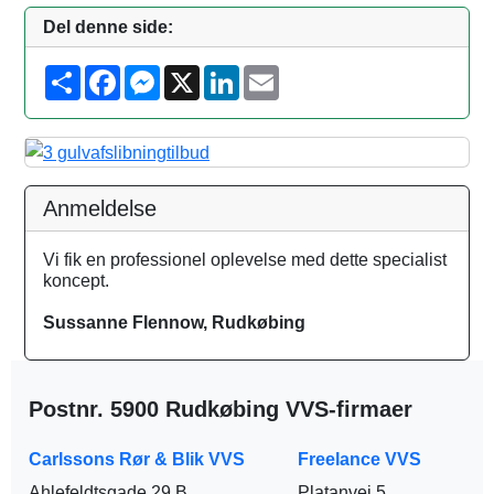
Del denne side:
S
F
M
X
L
E
h
a
e
i
m
a
c
s
n
a
r
e
s
k
i
e
b
e
e
l
o
n
d
o
g
I
k
e
n
Anmeldelse
r
Vi fik en professionel oplevelse med dette specialist
koncept.
Sussanne Flennow, Rudkøbing
Postnr. 5900 Rudkøbing VVS-firmaer
Carlssons Rør & Blik VVS
Freelance VVS
Ahlefeldtsgade 29 B
Platanvej 5