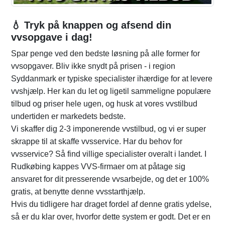
💧 Tryk på knappen og afsend din
vvsopgave i dag!
Spar penge ved den bedste løsning på alle former for
vvsopgaver. Bliv ikke snydt på prisen - i region
Syddanmark er typiske specialister ihærdige for at levere
vvshjælp. Her kan du let og ligetil sammeligne populære
tilbud og priser hele ugen, og husk at vores vvstilbud
undertiden er markedets bedste.
Vi skaffer dig 2-3 imponerende vvstilbud, og vi er super
skrappe til at skaffe vvsservice. Har du behov for
vvsservice? Så find villige specialister overalt i landet. I
Rudkøbing kappes VVS-firmaer om at påtage sig
ansvaret for dit presserende vvsarbejde, og det er 100%
gratis, at benytte denne vvsstarthjælp.
Hvis du tidligere har draget fordel af denne gratis ydelse,
så er du klar over, hvorfor dette system er godt. Det er en