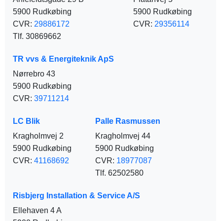
5900 Rudkøbing
5900 Rudkøbing
CVR:
29886172
CVR:
29356114
Tlf. 30869662
TR vvs & Energiteknik ApS
Nørrebro 43
5900 Rudkøbing
CVR:
39711214
LC Blik
Palle Rasmussen
Kragholmvej 2
Kragholmvej 44
5900 Rudkøbing
5900 Rudkøbing
CVR:
41168692
CVR:
18977087
Tlf. 62502580
Risbjerg Installation & Service A/S
Ellehaven 4 A