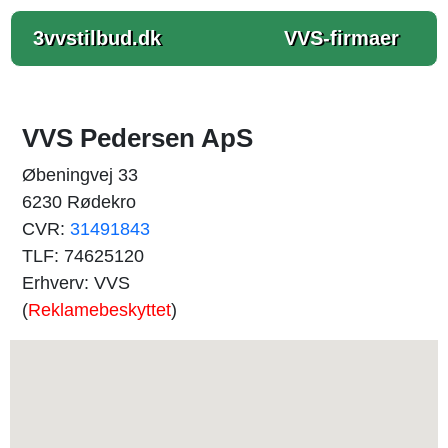
3vvstilbud.dk
VVS-firmaer
VVS Pedersen ApS
Øbeningvej 33
6230 Rødekro
CVR:
31491843
TLF: 74625120
Erhverv: VVS
(
Reklamebeskyttet
)