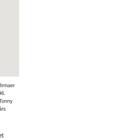
firmaer
96.
 Tonny
års
et