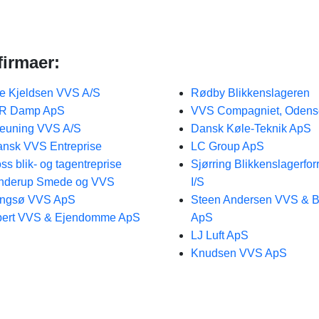
firmaer:
e Kjeldsen VVS A/S
Rødby Blikkenslageren
R Damp ApS
VVS Compagniet, Odens
euning VVS A/S
Dansk Køle-Teknik ApS
nsk VVS Entreprise
LC Group ApS
ss blik- og tagentreprise
Sjørring Blikkenslagerfor
nderup Smede og VVS
I/S
yngsø VVS ApS
Steen Andersen VVS & B
bert VVS & Ejendomme ApS
ApS
LJ Luft ApS
Knudsen VVS ApS