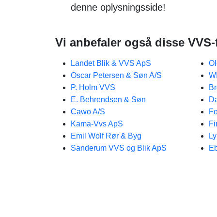
denne oplysningsside!
Vi anbefaler også disse VVS-
Landet Blik & VVS ApS
Ol
Oscar Petersen & Søn A/S
W
P. Holm VVS
Br
E. Behrendsen & Søn
Da
Cawo A/S
Fo
Kama-Vvs ApS
Fi
Emil Wolf Rør & Byg
L
Sanderum VVS og Blik ApS
E