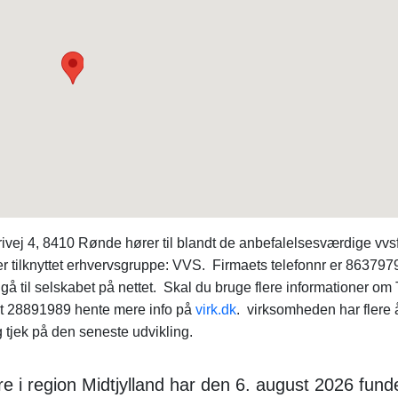
ej 4, 8410 Rønde hører til blandt de anbefalelsesværdige vvs
r tilknyttet erhvervsgruppe: VVS. Firmaets telefonnr er 863797
at gå til selskabet på nettet. Skal du bruge flere informationer om
 28891989 hente mere info på
virk.dk
. virksomheden har flere 
 tjek på den seneste udvikling.
 i region Midtjylland har den 6. august 2026 fund