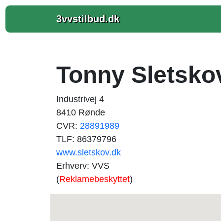
3vvstilbud.dk
Tonny Sletsk
Industrivej 4
8410 Rønde
CVR:
28891989
TLF: 86379796
www.sletskov.dk
Erhverv: VVS
(
Reklamebeskyttet
)