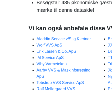
Besøgstal: 485 økonomiske gæster 
mærke til denne dataside!
Vi kan også anbefale disse V
Aladdin Service v/Stig Kiertner
Er
Wolf VVS ApS
J
Erik Larsen & Co. ApS
Da
IM Service ApS
TT
Viby Varmeteknik
Tr
Aarby VVS & Maskinforretning
Jk
ApS
Ny
Tebstrup VVS Service ApS
A
Ralf Mellergaard VVS
Pr