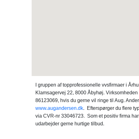
I gruppen af topprofessionelle vvsfirmaer i Å
Klamsagervej 22, 8000 Åbyhøj. Virksomheden besk
86123069, hvis du gerne vil ringe til Aug. An
www.augandersen.dk
. Efterspørger du flere 
via CVR-nr 33046723. Som et positiv firma ha
udarbejder gerne hurtige tilbud.