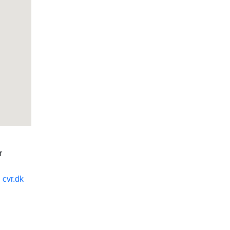
r
n
cvr.dk