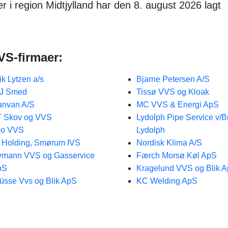
i region Midtjylland har den 8. august 2026 lagt
VS-firmaer:
ik Lytzen a/s
Bjarne Petersen A/S
JJ Smed
Tissø VVS og Kloak
nvan A/S
MC VVS & Energi ApS
 Skov og VVS
Lydolph Pipe Service v/B
io VVS
Lydolph
 Holding, Smørum IVS
Nordisk Klima A/S
mann VVS og Gasservice
Færch Morsø Køl ApS
pS
Kragelund VVS og Blik 
üsse Vvs og Blik ApS
KC Welding ApS