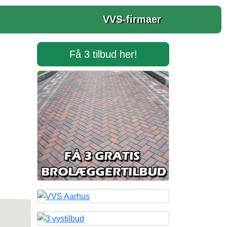
VVS-firmaer
Få 3 tilbud her!