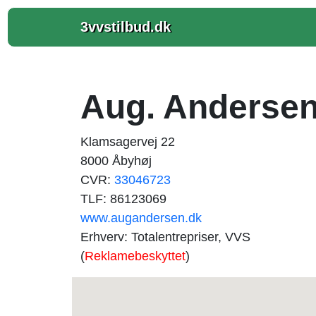
3vvstilbud.dk
Aug. Anderse
Klamsagervej 22
8000 Åbyhøj
CVR:
33046723
TLF: 86123069
www.augandersen.dk
Erhverv: Totalentrepriser, VVS
(
Reklamebeskyttet
)