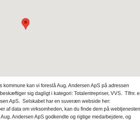
rhus kommune kan vi foreslå Aug. Andersen ApS på adressen
æftiger sig dagligt i kategori: Totalentrepriser, VVS. Tlfnr. e
dersen ApS. Selskabet har en suveræn webside her:
typer af data om virksomheden, kan du finde dem på webtjeneste
r Aug. Andersen ApS godkendte og rigtige medarbejdere, og