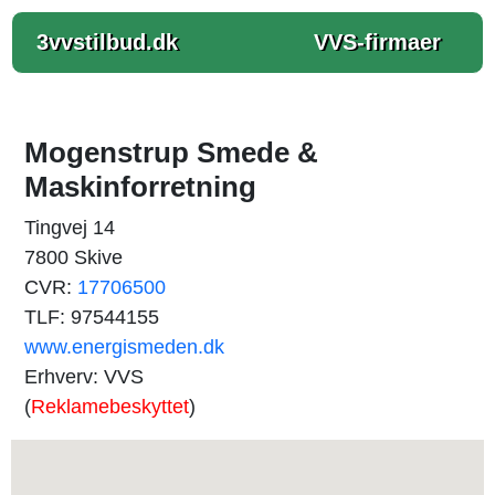
3vvstilbud.dk
VVS-firmaer
Mogenstrup Smede &
Maskinforretning
Tingvej 14
7800 Skive
CVR:
17706500
TLF: 97544155
www.energismeden.dk
Erhverv: VVS
(
Reklamebeskyttet
)