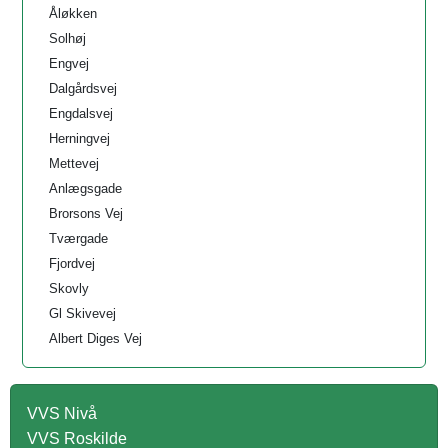
Åløkken
Solhøj
Engvej
Dalgårdsvej
Engdalsvej
Herningvej
Mettevej
Anlægsgade
Brorsons Vej
Tværgade
Fjordvej
Skovly
Gl Skivevej
Albert Diges Vej
VVS Nivå
VVS Roskilde