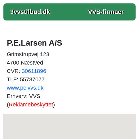
3vvstilbud.dk
VVS-firmaer
P.E.Larsen A/S
Grimstrupvej 123
4700 Næstved
CVR:
30611896
TLF: 55737077
www.pelvvs.dk
Erhverv: VVS
(
Reklamebeskyttet
)