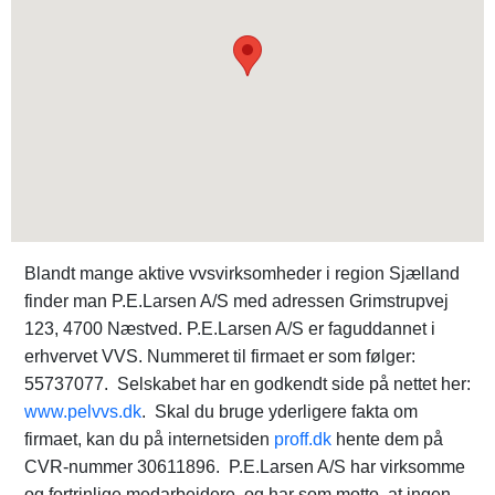
Blandt mange aktive vvsvirksomheder i region Sjælland
finder man P.E.Larsen A/S med adressen Grimstrupvej
123, 4700 Næstved. P.E.Larsen A/S er faguddannet i
erhvervet VVS. Nummeret til firmaet er som følger:
55737077. Selskabet har en godkendt side på nettet her:
www.pelvvs.dk
. Skal du bruge yderligere fakta om
firmaet, kan du på internetsiden
proff.dk
hente dem på
CVR-nummer 30611896. P.E.Larsen A/S har virksomme
og fortrinlige medarbejdere, og har som motto, at ingen