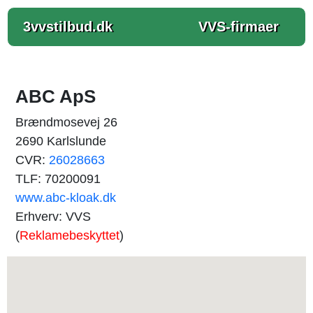
3vvstilbud.dk
VVS-firmaer
ABC ApS
Brændmosevej 26
2690 Karlslunde
CVR:
26028663
TLF: 70200091
www.abc-kloak.dk
Erhverv: VVS
(
Reklamebeskyttet
)