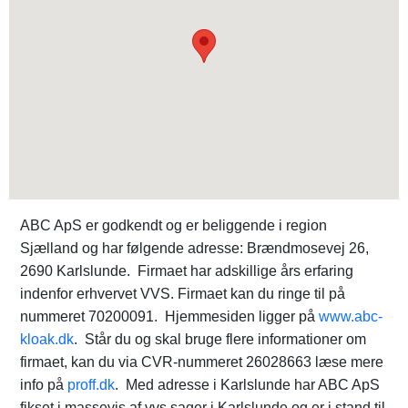
ABC ApS er godkendt og er beliggende i region
Sjælland og har følgende adresse: Brændmosevej 26,
2690 Karlslunde. Firmaet har adskillige års erfaring
indenfor erhvervet VVS. Firmaet kan du ringe til på
nummeret 70200091. Hjemmesiden ligger på
www.abc-
kloak.dk
. Står du og skal bruge flere informationer om
firmaet, kan du via CVR-nummeret 26028663 læse mere
info på
proff.dk
. Med adresse i Karlslunde har ABC ApS
fikset i massevis af vvs sager i Karlslunde og er i stand til