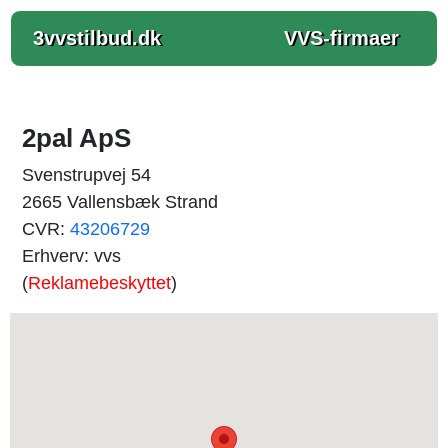
3vvstilbud.dk
VVS-firmaer
2pal ApS
Svenstrupvej 54
2665 Vallensbæk Strand
CVR:
43206729
Erhverv: vvs
(
Reklamebeskyttet
)