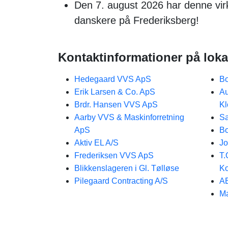
Den 7. august 2026 har denne vi
danskere på Frederiksberg!
Kontaktinformationer på loka
Hedegaard VVS ApS
Bo
Erik Larsen & Co. ApS
Au
Brdr. Hansen VVS ApS
Kl
Aarby VVS & Maskinforretning
S
ApS
Bo
Aktiv EL A/S
J
Frederiksen VVS ApS
T.
Blikkenslageren i Gl. Tølløse
K
Pilegaard Contracting A/S
AB
Ma