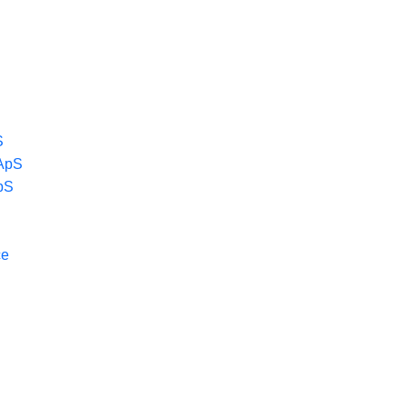
S
 ApS
pS
ce