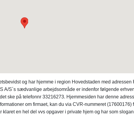
etsbevidst og har hjemme i region Hovedstaden med adressen 
S A/S´s sædvanlige arbejdsområde er indenfor følgende erhver
n det ske på telefonnr 33216273. Hjemmesiden har denne adress
 informationer om firmaet, kan du via CVR-nummeret (17600176) 
 klaret en hel del vvs opgaver i private hjem og har som slogan,