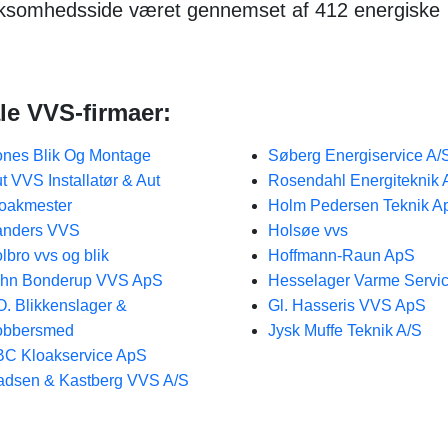
rksomhedsside været gennemset af 412 energiske
le VVS-firmaer:
nes Blik Og Montage
Søberg Energiservice A/
t VVS Installatør & Aut
Rosendahl Energiteknik
oakmester
Holm Pedersen Teknik A
anders VVS
Holsøe vvs
lbro vvs og blik
Hoffmann-Raun ApS
ohn Bonderup VVS ApS
Hesselager Varme Servi
O. Blikkenslager &
Gl. Hasseris VVS ApS
obbersmed
Jysk Muffe Teknik A/S
C Kloakservice ApS
dsen & Kastberg VVS A/S