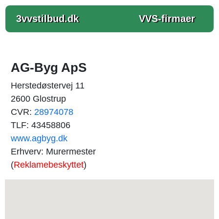
3vvstilbud.dk
VVS-firmaer
AG-Byg ApS
Herstedøstervej 11
2600 Glostrup
CVR:
28974078
TLF: 43458806
www.agbyg.dk
Erhverv: Murermester
(
Reklamebeskyttet
)