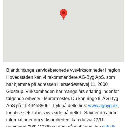
Blandt mange servicebetonede vvsvirksomheder i region
Hovedstaden kan vi rekommandere AG-Byg ApS, som
har hjemme på adressen Herstedøstervej 11, 2600
Glostrup. Virksomheden har mange års erfaring indenfor
følgende erhverv - Murermester. Du kan ringe til AG-Byg
ApS på tlf. 43458806. Tryk på dette link:
www.agbyg.dk
,
for at se selskabets vvs side på nettet. Savner du andre
informationer om virksomheden, kan du via CVR-
nummeret (28974078) se dem på webtjenesten
virk.dk
.