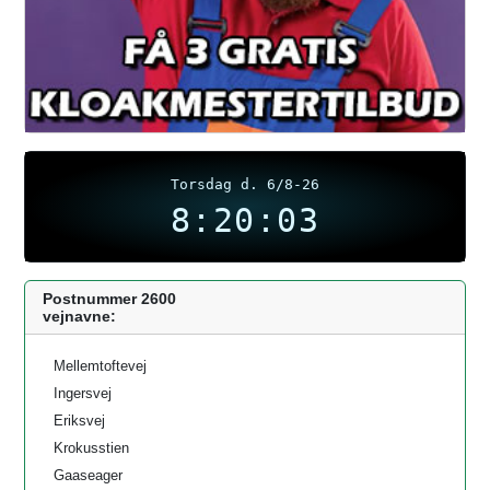
Torsdag d. 6/8-26
8:20:04
Postnummer 2600
vejnavne:
Mellemtoftevej
Ingersvej
Eriksvej
Krokusstien
Gaaseager