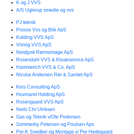
K og J VVS
A/S Uglerup smedie og vvs
PJ teknik
Prüsse Vvs og Blik ApS
Kolding VVS ApS
Virring VVS ApS
Nordjysk Rørmontage ApS
Rosendahl VVS & Kloakservice ApS
Hammerich VVS & Co. ApS
Nicolai Andersen Rør & Sanitet ApS
Keis Consulting ApS
Hovmand Holding ApS
Rosengaard VVS ApS
Niels Chr Ulriksen
Gas og Teknik v/Ole Pedersen
Sommerby Petersen og Poulsen Aps
Per-K Snedker og Montage v/ Per Hedegaard