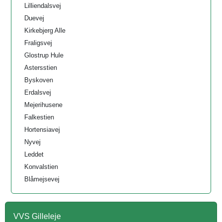
Lilliendalsvej
Duevej
Kirkebjerg Alle
Fraligsvej
Glostrup Hule
Astersstien
Byskoven
Erdalsvej
Mejerihusene
Falkestien
Hortensiavej
Nyvej
Leddet
Konvalstien
Blåmejsevej
VVS Gilleleje