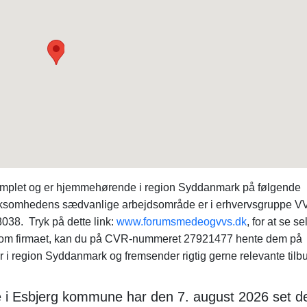
plet og er hjemmehørende i region Syddanmark på følgende
irksomhedens sædvanlige arbejdsområde er i erhvervsgruppe V
38. Tryk på dette link:
www.forumsmedeogvvs.dk
, for at se s
er om firmaet, kan du på CVR-nummeret 27921477 hente dem på
r i region Syddanmark og fremsender rigtig gerne relevante tilb
re i Esbjerg kommune har den 7. august 2026 set 