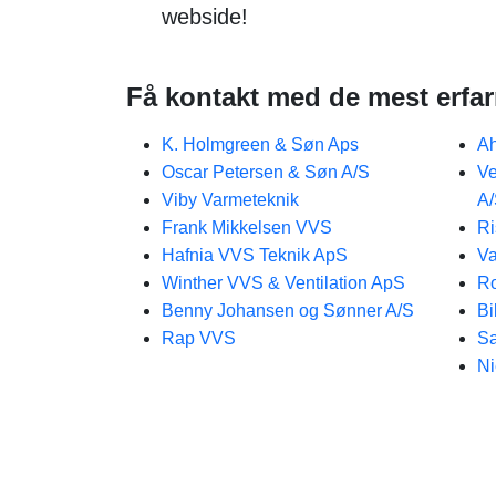
webside!
Få kontakt med de mest erfa
K. Holmgreen & Søn Aps
A
Oscar Petersen & Søn A/S
Ve
Viby Varmeteknik
A
Frank Mikkelsen VVS
Ri
Hafnia VVS Teknik ApS
V
Winther VVS & Ventilation ApS
Ro
Benny Johansen og Sønner A/S
Bi
Rap VVS
Sa
Ni