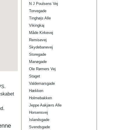
N J Poulsens Vej
Torvegade
Tinghøjs Alle
Vikingkaj
Måde Kirkevej
Remisevej
Skydebanevej
Storegade
Manøgade
Ole Rømers Vej
Staget
Valdemarsgade
VS.
Hækken
elskabet
Holmebakken
Jeppe Aakjærs Alle
ud.
Horsensvej
Islandsgade
denne
Svendsgade