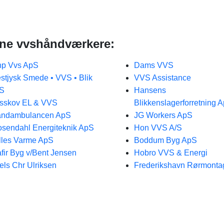
rne vvshåndværkere:
hp Vvs ApS
Dams VVS
stjysk Smede • VVS • Blik
VVS Assistance
/S
Hansens
sskov EL & VVS
Blikkenslagerforretning 
andambulancen ApS
JG Workers ApS
sendahl Energiteknik ApS
Hon VVS A/S
lles Varme ApS
Boddum Byg ApS
fir Byg v/Bent Jensen
Hobro VVS & Energi
els Chr Ulriksen
Frederikshavn Rørmonta