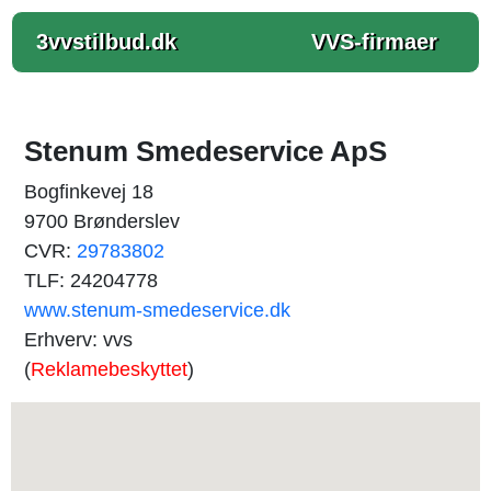
3vvstilbud.dk
VVS-firmaer
Stenum Smedeservice ApS
Bogfinkevej 18
9700 Brønderslev
CVR:
29783802
TLF: 24204778
www.stenum-smedeservice.dk
Erhverv: vvs
(
Reklamebeskyttet
)