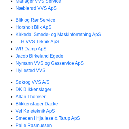
Mariager VVS Service
Næblerød VVS ApS
Blik og Rør Service
Horsholt Blik ApS
Kirkedal Smede- og Maskinforretning ApS
TLH VVS Teknik ApS
WR Damp ApS
Jacob Birkeland Egede
Nymann VVS og Gasservice ApS
Hyllested VVS
Søkrog VVS A/S
DK Blikkenslager
Allan Thomsen
Blikkenslager Dacke
Vel Køleteknik ApS
Smeden i Hjallese & Tarup ApS
Palle Rasmussen