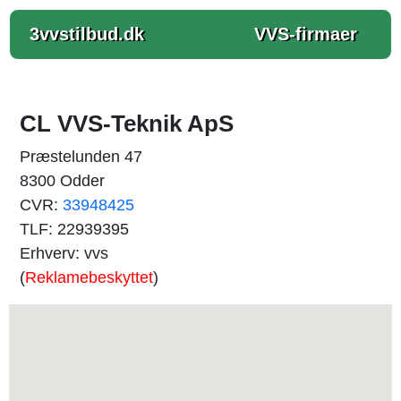
3vvstilbud.dk
VVS-firmaer
CL VVS-Teknik ApS
Præstelunden 47
8300 Odder
CVR:
33948425
TLF: 22939395
Erhverv: vvs
(
Reklamebeskyttet
)