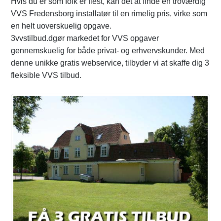
Hvis du er som folk er flest, kan det at finde en troværdig
VVS Fredensborg installatør til en rimelig pris, virke som
en helt uoverskuelig opgave.
3vvstilbud.dgør markedet for VVS opgaver
gennemskuelig for både privat- og erhvervskunder. Med
denne unikke gratis webservice, tilbyder vi at skaffe dig 3
fleksible VVS tilbud.