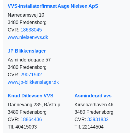
VVS-installatørfirmaet Aage Nielsen ApS
Nørredamsvej 10
3480 Fredensborg
CVR:
18638045
www.nielsenvvs.dk
JP Blikkenslager
Asminderødgade 57
3480 Fredensborg
CVR:
29071942
www.jp-blikkenslager.dk
Knud Ditlevsen VVS
Asminderød vvs
Dannevang 235, Båstrup
Kirsebærhaven 46
3480 Fredensborg
3480 Fredensborg
CVR:
18864436
CVR:
33931832
Tlf. 40415093
Tlf. 22144504