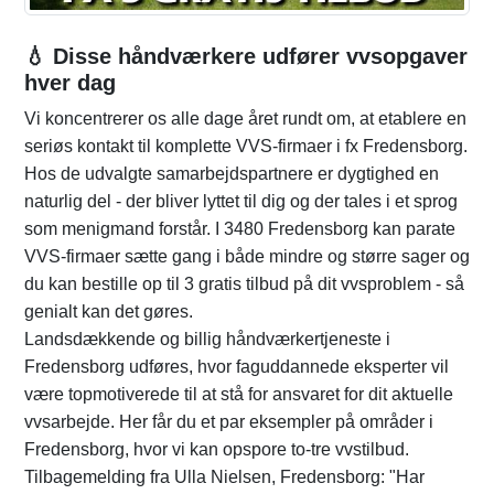
💧 Disse håndværkere udfører vvsopgaver
hver dag
Vi koncentrerer os alle dage året rundt om, at etablere en
seriøs kontakt til komplette VVS-firmaer i fx Fredensborg.
Hos de udvalgte samarbejdspartnere er dygtighed en
naturlig del - der bliver lyttet til dig og der tales i et sprog
som menigmand forstår. I 3480 Fredensborg kan parate
VVS-firmaer sætte gang i både mindre og større sager og
du kan bestille op til 3 gratis tilbud på dit vvsproblem - så
genialt kan det gøres.
Landsdækkende og billig håndværkertjeneste i
Fredensborg udføres, hvor faguddannede eksperter vil
være topmotiverede til at stå for ansvaret for dit aktuelle
vvsarbejde. Her får du et par eksempler på områder i
Fredensborg, hvor vi kan opspore to-tre vvstilbud.
Tilbagemelding fra Ulla Nielsen, Fredensborg: "Har