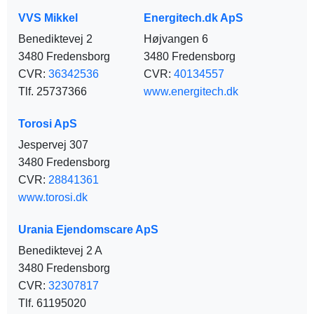
VVS Mikkel
Energitech.dk ApS
Benediktevej 2
Højvangen 6
3480 Fredensborg
3480 Fredensborg
CVR:
36342536
CVR:
40134557
Tlf. 25737366
www.energitech.dk
Torosi ApS
Jespervej 307
3480 Fredensborg
CVR:
28841361
www.torosi.dk
Urania Ejendomscare ApS
Benediktevej 2 A
3480 Fredensborg
CVR:
32307817
Tlf. 61195020