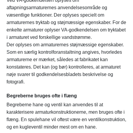
Ved VA-godkendelsen oplyses om
aftapningsarmaturernes anvendelsesområde og
væsentlige funktioner. Der oplyses specielt om
armaturernes tryktab og støjmæssige egenskaber. For de
enkelte armaturer oplyser VA-godkendelsen om tryktabet
i armaturet ved forskellige vandstrømme.
Der oplyses om armaturernes støjmæssige egenskaber.
Som en særlig kontrolforanstaltning angives, hvorledes
armaturerne er mærket, således at fabrikatet kan
konstateres. Det kan (og bør) kontrolleres, at armaturet
nøje svarer til godkendelsesbladets beskrivelse og
fotografi.
Begreberne bruges ofte i ﬂæng
Begreberne hane og ventil kan anvendes til at
karakterisere armaturkonstruktionerne, men bruges ofte i
ﬂæng. En spulehane vil oftest være en ventilkonstruktion,
og en kugleventil minder mest om en hane.