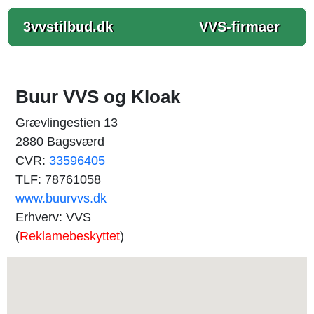
3vvstilbud.dk
VVS-firmaer
Buur VVS og Kloak
Grævlingestien 13
2880 Bagsværd
CVR:
33596405
TLF: 78761058
www.buurvvs.dk
Erhverv: VVS
(
Reklamebeskyttet
)