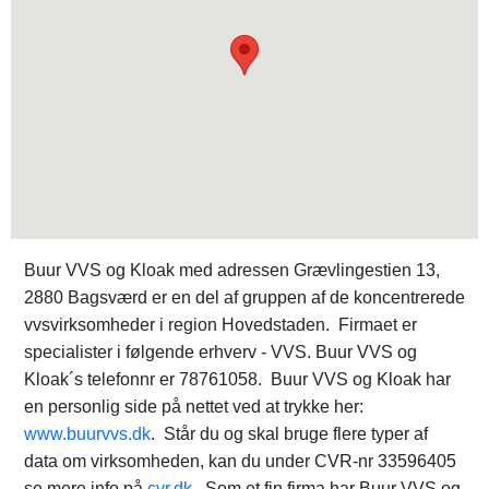
Buur VVS og Kloak med adressen Grævlingestien 13,
2880 Bagsværd er en del af gruppen af de koncentrerede
vvsvirksomheder i region Hovedstaden. Firmaet er
specialister i følgende erhverv - VVS. Buur VVS og
Kloak´s telefonnr er 78761058. Buur VVS og Kloak har
en personlig side på nettet ved at trykke her:
www.buurvvs.dk
. Står du og skal bruge flere typer af
data om virksomheden, kan du under CVR-nr 33596405
se mere info på
cvr.dk
. Som et fin firma har Buur VVS og