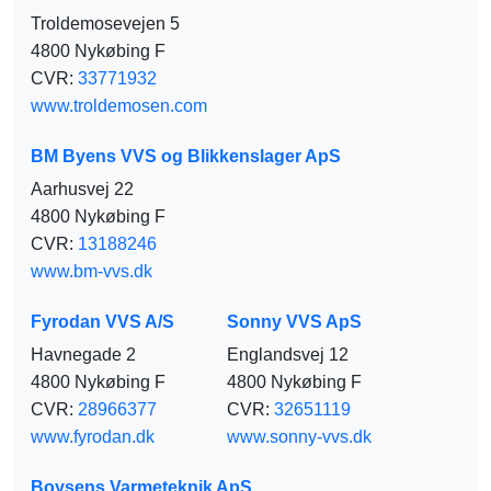
Troldemosevejen 5
4800 Nykøbing F
CVR:
33771932
www.troldemosen.com
BM Byens VVS og Blikkenslager ApS
Aarhusvej 22
4800 Nykøbing F
CVR:
13188246
www.bm-vvs.dk
Fyrodan VVS A/S
Sonny VVS ApS
Havnegade 2
Englandsvej 12
4800 Nykøbing F
4800 Nykøbing F
CVR:
28966377
CVR:
32651119
www.fyrodan.dk
www.sonny-vvs.dk
Boysens Varmeteknik ApS