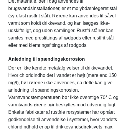
Det materiale, der i dag anvendes til
brugsvandsinstallationer, er et molybdænlegeret stål
(syrefast rustfrit stål). Rørene kan anvendes til såvel
varmt som koldt drikkevand, og kan lægges ikke-
udskifteligt, dog uden samlinger. Rustfri stålrør kan
samles med presfittings af rødgods eller rustfrit stål
eller med klemringsfittings af rødgods.
Anledning til spændingskorrosion
Der er ikke kendte metalafgivelser til drikkevandet.
Hvor chloridindholdet i vandet er højt (mere end 150
mg/l), bør rørene ikke anvendes, da dette kan give
anledning til spændingskorrosion.
Varmtvandstemperaturen bør ikke overstige 70° C og
varmtvandsrørene bør beskyttes mod udvendig fugt.
Enkelte fabrikater af rustfrie rørsystemer har opnået
godkendelse til anvendelse i systemer, hvor vandets
chloridindhold er op til drikkevandsdirektivets max.