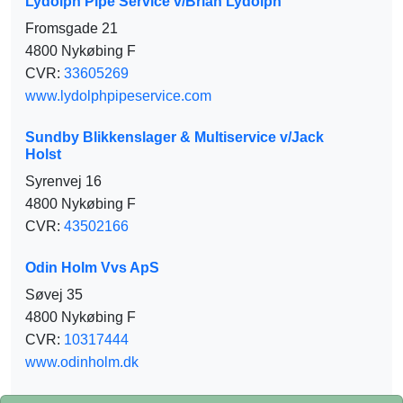
Lydolph Pipe Service v/Brian Lydolph
Fromsgade 21
4800 Nykøbing F
CVR:
33605269
www.lydolphpipeservice.com
Sundby Blikkenslager & Multiservice v/Jack
Holst
Syrenvej 16
4800 Nykøbing F
CVR:
43502166
Odin Holm Vvs ApS
Søvej 35
4800 Nykøbing F
CVR:
10317444
www.odinholm.dk