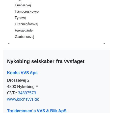
Enebærvej
Hamborgskovvej
Fynsvej
Grønnegårdsvej
Færgegården
Gaabensevej
Nykøbing selskaber fra vvsfaget
Kochs VVS Aps
Drosselvej 2
4800 Nykøbing F
CVR:
34897573
www.kochsvvs.dk
Troldemosen´s VVS & Blik ApS