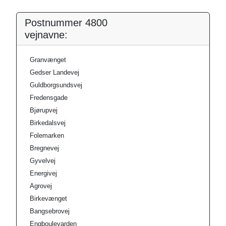
Postnummer 4800
vejnavne:
Granvænget
Gedser Landevej
Guldborgsundsvej
Fredensgade
Bjørupvej
Birkedalsvej
Folemarken
Bregnevej
Gyvelvej
Energivej
Agrovej
Birkevænget
Bangsebrovej
Engboulevarden