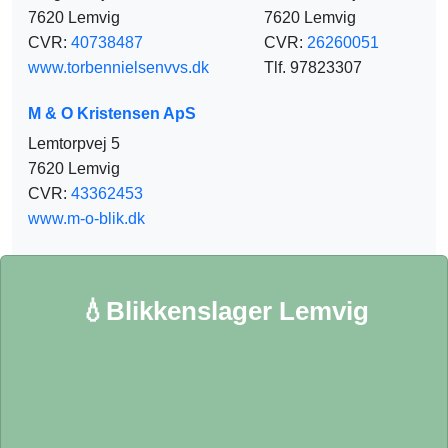
7620 Lemvig
7620 Lemvig
CVR:
40738487
CVR:
26260051
www.torbennielsenvvs.dk
Tlf. 97823307
M & O Kristensen ApS
Lemtorpvej 5
7620 Lemvig
CVR:
43362453
www.m-o-blik.dk
💧Blikkenslager Lemvig