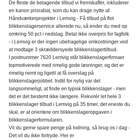
De fleste de betagende tilbud vi fremskaffer, inkluderer
en kanon prisrabat, som du kan drage nytte af.
Håndværkerprojekter i Lemvig - Få tilbud på flot
blikkenslagerservice allerede nu, så ender du med op
omkring 50 pct i nedslag. Betal ikke overpris for fagfolk
- i Lemvig er der ingen ubehagelige omkostninger ved
at modtage 3 skræddersyede blikkenslagertilbud.
I postnummer 7620 Lemvig står blikkenslagerfirmaer
topmotiverede med rimelig gode løsninger, og det er
rimelig nemt og ligetil at få overslag på
blikkenslagerjobbet. Indtil for nylig var det
langsommeligt, at finde en typisk blikkenslager - men
det er det bestemt ikke længere. Rekvirér let hele 3
blikkenslager tilbud i Lemvig på 35 timer, det eneste du
skal, er at orientere om blikkenslageropgaven i
blikkenslagerformularen.
Vil du gerne spare penge på lodning, så brug os i dag -
Det vil du ikke fortryde. Her er