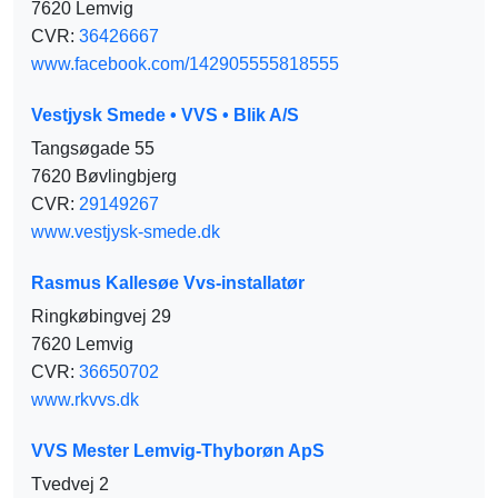
7620 Lemvig
CVR:
36426667
www.facebook.com/142905555818555
Vestjysk Smede • VVS • Blik A/S
Tangsøgade 55
7620 B​øvlingbjerg
CVR:
29149267
www.vestjysk-smede.dk
Rasmus Kallesøe Vvs-installatør
Ringkøbingvej 29
7620 Lemvig
CVR:
36650702
www.rkvvs.dk
VVS Mester Lemvig-Thyborøn ApS
Tvedvej 2