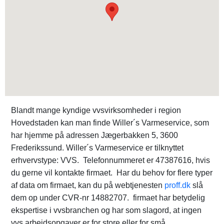
Blandt mange kyndige vvsvirksomheder i region
Hovedstaden kan man finde Willer´s Varmeservice, som
har hjemme på adressen Jægerbakken 5, 3600
Frederikssund. Willer´s Varmeservice er tilknyttet
erhvervstype: VVS. Telefonnummeret er 47387616, hvis
du gerne vil kontakte firmaet. Har du behov for flere typer
af data om firmaet, kan du på webtjenesten
proff.dk
slå
dem op under CVR-nr 14882707. firmaet har betydelig
ekspertise i vvsbranchen og har som slagord, at ingen
vvs arbejdsopgaver er for store eller for små.