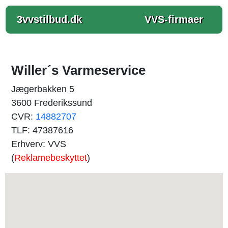
3vvstilbud.dk
VVS-firmaer
Willer´s Varmeservice
Jægerbakken 5
3600 Frederikssund
CVR:
14882707
TLF: 47387616
Erhverv: VVS
(
Reklamebeskyttet
)