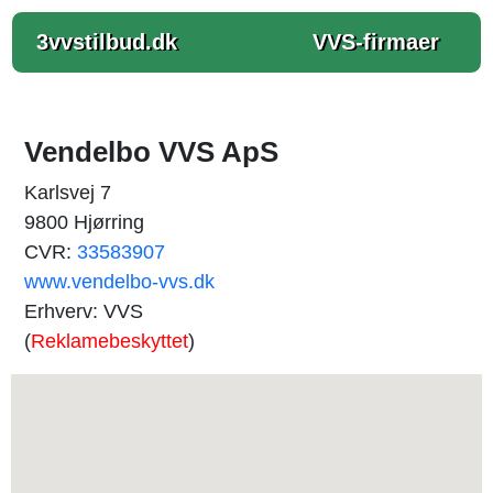
3vvstilbud.dk
VVS-firmaer
Vendelbo VVS ApS
Karlsvej 7
9800 Hjørring
CVR:
33583907
www.vendelbo-vvs.dk
Erhverv: VVS
(
Reklamebeskyttet
)