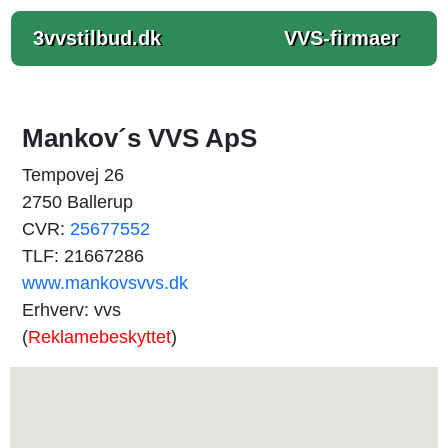
3vvstilbud.dk
VVS-firmaer
Mankov´s VVS ApS
Tempovej 26
2750 Ballerup
CVR:
25677552
TLF: 21667286
www.mankovsvvs.dk
Erhverv: vvs
(
Reklamebeskyttet
)