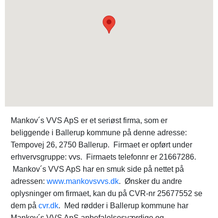
Mankov´s VVS ApS er et seriøst firma, som er
beliggende i Ballerup kommune på denne adresse:
Tempovej 26, 2750 Ballerup. Firmaet er opført under
erhvervsgruppe: vvs. Firmaets telefonnr er 21667286.
Mankov´s VVS ApS har en smuk side på nettet på
adressen:
www.mankovsvvs.dk
. Ønsker du andre
oplysninger om firmaet, kan du på CVR-nr 25677552 se
dem på
cvr.dk
. Med rødder i Ballerup kommune har
Mankov´s VVS ApS anbefalelsesværdige og