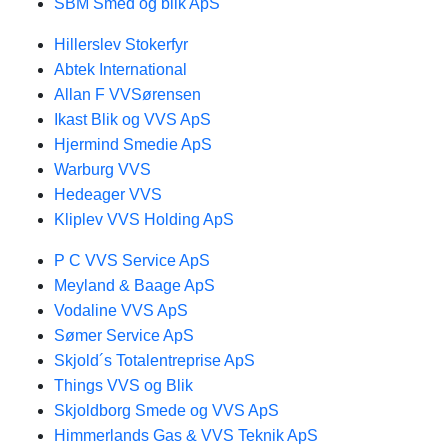
SBM Smed og blik ApS
Hillerslev Stokerfyr
Abtek International
Allan F VVSørensen
Ikast Blik og VVS ApS
Hjermind Smedie ApS
Warburg VVS
Hedeager VVS
Kliplev VVS Holding ApS
P C VVS Service ApS
Meyland & Baage ApS
Vodaline VVS ApS
Sømer Service ApS
Skjold´s Totalentreprise ApS
Things VVS og Blik
Skjoldborg Smede og VVS ApS
Himmerlands Gas & VVS Teknik ApS