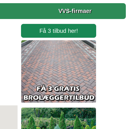
VVS-firmaer
Få 3 tilbud her!