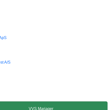
 ApS
st A/S
VVS Mariager