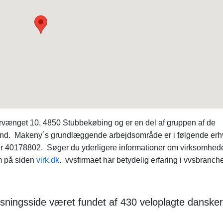
rvænget 10, 4850 Stubbekøbing og er en del af gruppen af de
land. Makeny´s grundlæggende arbejdsområde er i følgende erh
40178802. Søger du yderligere informationer om virksomhed
m på siden
virk.dk
. vvsfirmaet har betydelig erfaring i vvsbranch
sningsside været fundet af 430 veloplagte dansker