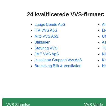
24 kvalificerede VVS-firmaer:
Lauge Bonde ApS
Al
HM VVS ApS
L
Mito VVS ApS
Uf
Bliktuden
Aa
Støvring VVS
T
JME VVS ApS
Ni
Installatør Gruppen Vvs ApS
Ka
Bramming Blik & Ventilation
Hæ
VVS Slagelse
VVS Varde