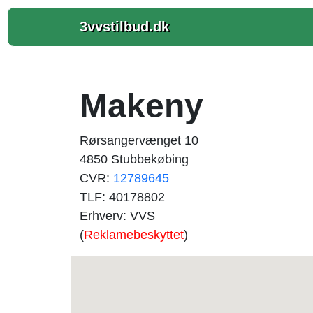
3vvstilbud.dk
Makeny
Rørsangervænget 10
4850 Stubbekøbing
CVR:
12789645
TLF: 40178802
Erhverv: VVS
(
Reklamebeskyttet
)