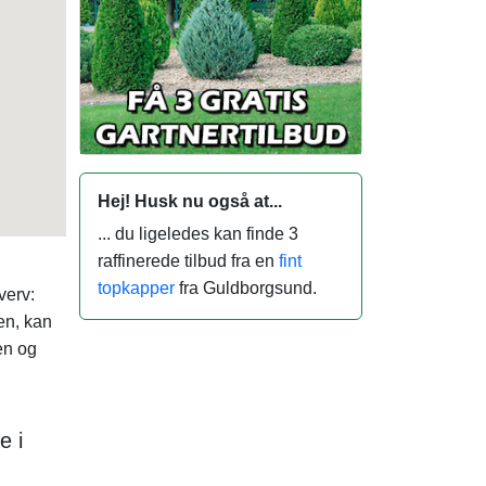
Hej! Husk nu også at...
... du ligeledes kan finde 3
raffinerede tilbud fra en
fint
topkapper
fra Guldborgsund.
verv:
en, kan
en og
e i