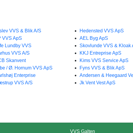
slev VVS & Blik A/S
Hedensted VVS ApS
P VVS ApS
AEL Byg ApS
fe Lundby VVS
Skovlunde VVS & Kloak
rhus VVS A/S
KKJ Entreprise ApS
CB Skanvent
Kims VVS Service ApS
be / Ø. Hornum VVS ApS
Fyns VVS & Blik ApS
rlshøj Enterprise
Andersen & Heegaard Ve
strup VVS A/S
Jk Vent Vest ApS
VVS Galten