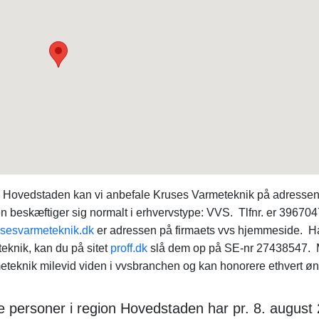
on Hovedstaden kan vi anbefale Kruses Varmeteknik på adresse
beskæftiger sig normalt i erhvervstype: VVS. Tlfnr. er 396704
sesvarmeteknik.dk
er adressen på firmaets vvs hjemmeside. H
eknik, kan du på sitet
proff.dk
slå dem op på SE-nr 27438547.
teknik milevid viden i vvsbranchen og kan honorere ethvert øn
e personer i region Hovedstaden har pr. 8. august