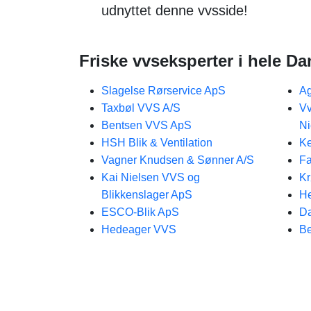
udnyttet denne vvsside!
Friske vvseksperter i hele D
Slagelse Rørservice ApS
Ag
Taxbøl VVS A/S
Vv
Bentsen VVS ApS
Ni
HSH Blik & Ventilation
Ke
Vagner Knudsen & Sønner A/S
Fa
Kai Nielsen VVS og
Kr
Blikkenslager ApS
He
ESCO-Blik ApS
D
Hedeager VVS
Be