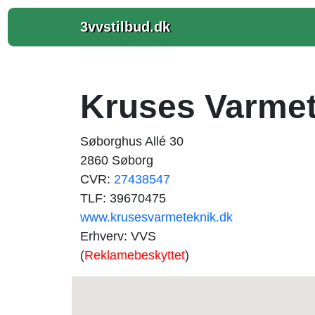
3vvstilbud.dk
Kruses Varmet
Søborghus Allé 30
2860 Søborg
CVR:
27438547
TLF: 39670475
www.krusesvarmeteknik.dk
Erhverv: VVS
(
Reklamebeskyttet
)