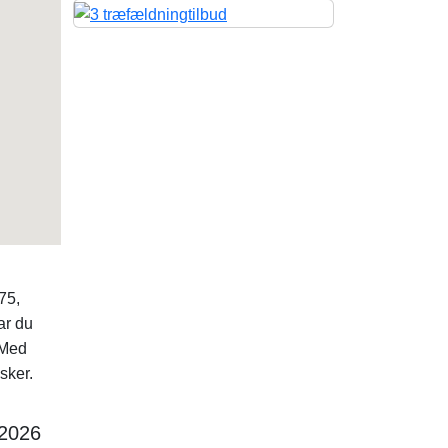
n
75,
ar du
 Med
sker.
 2026