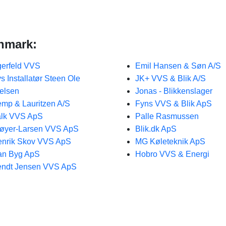
anmark:
erfeld VVS
Emil Hansen & Søn A/S
s Installatør Steen Ole
JK+ VVS & Blik A/S
elsen
Jonas - Blikkenslager
mp & Lauritzen A/S
Fyns VVS & Blik ApS
lk VVS ApS
Palle Rasmussen
øyer-Larsen VVS ApS
Blik.dk ApS
nrik Skov VVS ApS
MG Køleteknik ApS
an Byg ApS
Hobro VVS & Energi
ndt Jensen VVS ApS