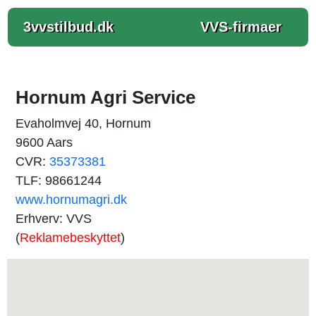
3vvstilbud.dk
VVS-firmaer
Hornum Agri Service
Evaholmvej 40, Hornum
9600 Aars
CVR:
35373381
TLF: 98661244
www.hornumagri.dk
Erhverv: VVS
(
Reklamebeskyttet
)