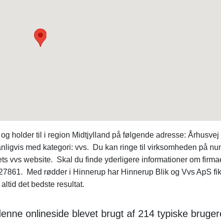
g holder til i region Midtjylland på følgende adresse: Århusvej
igvis med kategori: vvs. Du kan ringe til virksomheden på n
ets vvs website. Skal du finde yderligere informationer om firma
7861. Med rødder i Hinnerup har Hinnerup Blik og Vvs ApS fik
ltid det bedste resultat.
 denne onlineside blevet brugt af 214 typiske bruger