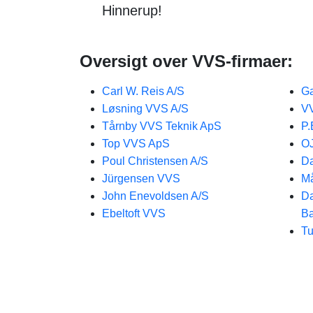
Hinnerup!
Oversigt over VVS-firmaer:
Carl W. Reis A/S
Ga
Løsning VVS A/S
V
Tårnby VVS Teknik ApS
P.
Top VVS ApS
OJ
Poul Christensen A/S
Da
Jürgensen VVS
Må
John Enevoldsen A/S
Da
Ebeltoft VVS
Ba
Tu