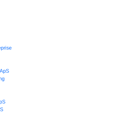
prise
k ApS
ng
ApS
pS