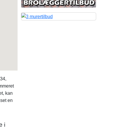
 34,
ummeret
et, kan
set en
e i