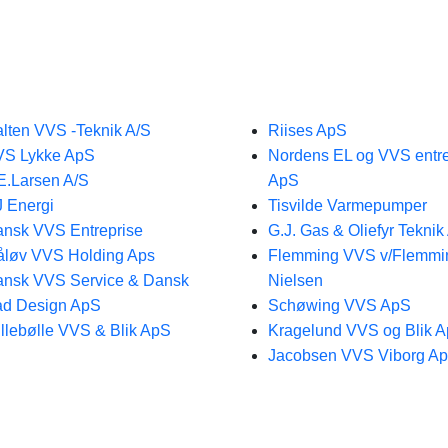
lten VVS -Teknik A/S
Riises ApS
VS Lykke ApS
Nordens EL og VVS entre
E.Larsen A/S
ApS
 Energi
Tisvilde Varmepumper
nsk VVS Entreprise
G.J. Gas & Oliefyr Tekni
løv VVS Holding Aps
Flemming VVS v/Flemmi
nsk VVS Service & Dansk
Nielsen
d Design ApS​
Schøwing VVS ApS
llebølle VVS & Blik ApS
Kragelund VVS og Blik 
Jacobsen VVS Viborg A