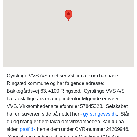
Gyrstinge VVS A/S er et seriøst firma, som har base i
Ringsted kommune og har følgende adresse:
Bakkegårdsvej 63, 4100 Ringsted. Gyrstinge VVS A/S
har adskillige års erfaring indenfor følgende erhverv -
VVS. Virksomhedens telefonnr er 57845323. Selskabet
har en suveræn side på nettet her -
gyrstingevvs.dk
. Står
du og mangler flere fakta om virksomheden, kan du på
siden
proff.dk
hente dem under CVR-nummer 24209946.
Som et ansvarsbevidst firma har Gyrstinge VVS A/S