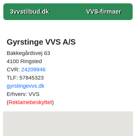
3vvstilbud.dk
VVS-firmaer
Gyrstinge VVS A/S
Bakkegårdsvej 63
4100 Ringsted
CVR:
24209946
TLF: 57845323
gyrstingevvs.dk
Erhverv: VVS
(
Reklamebeskyttet
)