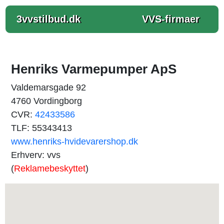
3vvstilbud.dk
VVS-firmaer
Henriks Varmepumper ApS
Valdemarsgade 92
4760 Vordingborg
CVR:
42433586
TLF: 55343413
www.henriks-hvidevarershop.dk
Erhverv: vvs
(
Reklamebeskyttet
)