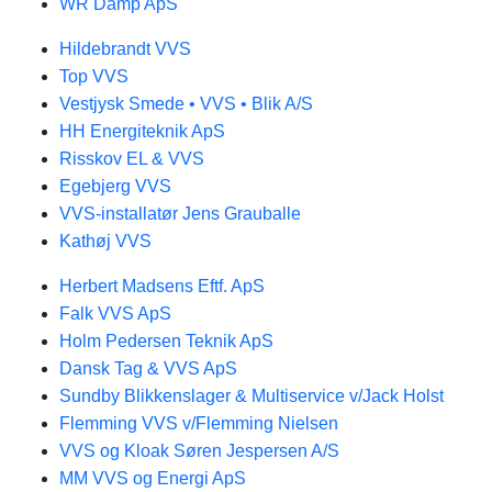
WR Damp ApS
Hildebrandt VVS
Top VVS
Vestjysk Smede • VVS • Blik A/S
HH Energiteknik ApS
Risskov EL & VVS
Egebjerg VVS
VVS-installatør Jens Grauballe
Kathøj VVS
Herbert Madsens Eftf. ApS
Falk VVS ApS
Holm Pedersen Teknik ApS
Dansk Tag & VVS ApS
Sundby Blikkenslager & Multiservice v/Jack Holst
Flemming VVS v/Flemming Nielsen
VVS og Kloak Søren Jespersen A/S
MM VVS og Energi ApS