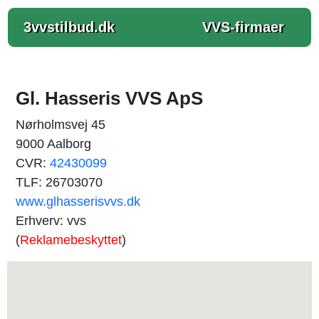
3vvstilbud.dk
VVS-firmaer
Gl. Hasseris VVS ApS
Nørholmsvej 45
9000 Aalborg
CVR:
42430099
TLF: 26703070
www.glhasserisvvs.dk
Erhverv: vvs
(
Reklamebeskyttet
)