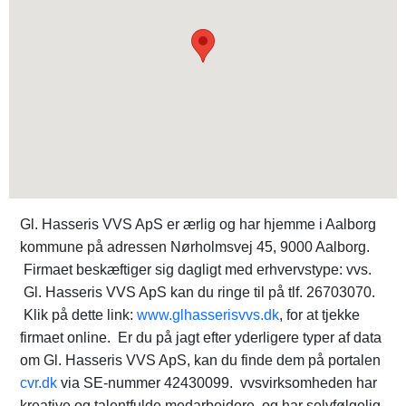
Gl. Hasseris VVS ApS er ærlig og har hjemme i Aalborg
kommune på adressen Nørholmsvej 45, 9000 Aalborg.
Firmaet beskæftiger sig dagligt med erhvervstype: vvs.
Gl. Hasseris VVS ApS kan du ringe til på tlf. 26703070.
Klik på dette link:
www.glhasserisvvs.dk
, for at tjekke
firmaet online. Er du på jagt efter yderligere typer af data
om Gl. Hasseris VVS ApS, kan du finde dem på portalen
cvr.dk
via SE-nummer 42430099. vvsvirksomheden har
kreative og talentfulde medarbejdere, og har selvfølgelig