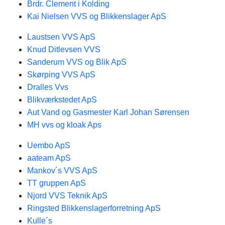
Brdr. Clement i Kolding
Kai Nielsen VVS og Blikkenslager ApS
Laustsen VVS ApS
Knud Ditlevsen VVS
Sanderum VVS og Blik ApS
Skørping VVS ApS
Dralles Vvs
Blikværkstedet ApS
Aut Vand og Gasmester Karl Johan Sørensen
MH vvs og kloak Aps
Uembo ApS
aateam ApS
Mankov´s VVS ApS
TT gruppen ApS
Njord VVS Teknik ApS
Ringsted Blikkenslagerforretning ApS
Kulle´s