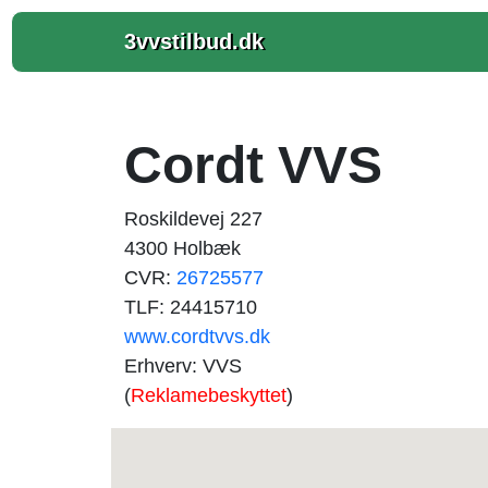
3vvstilbud.dk
Cordt VVS
Roskildevej 227
4300 Holbæk
CVR:
26725577
TLF: 24415710
www.cordtvvs.dk
Erhverv: VVS
(
Reklamebeskyttet
)