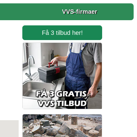
VVS-firmaer
Få 3 tilbud her!