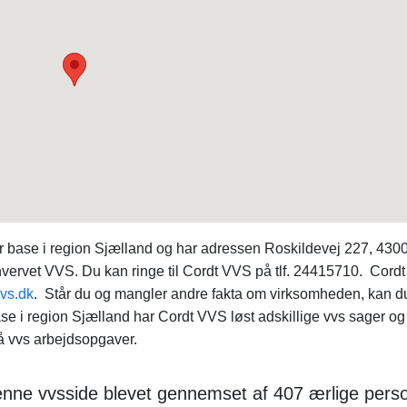
 base i region Sjælland og har adressen Roskildevej 227, 430
hvervet VVS. Du kan ringe til Cordt VVS på tlf. 24415710. Cord
vs.dk
. Står du og mangler andre fakta om virksomheden, kan d
se i region Sjælland har Cordt VVS løst adskillige vvs sager og
å vvs arbejdsopgaver.
 denne vvsside blevet gennemset af 407 ærlige perso