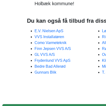
Holbæk kommune!
Du kan også få tilbud fra dis
E.V. Nielsen ApS
Lø
VVS Installatøren
Ri
Como Varmeteknik
A
Finn Jepsen VVS A/S
Rø
GL VVS A/S
O
Frydenlund VVS ApS
Kl
Bedre Bad Allerød
Mi
Gunnars Blik
T.