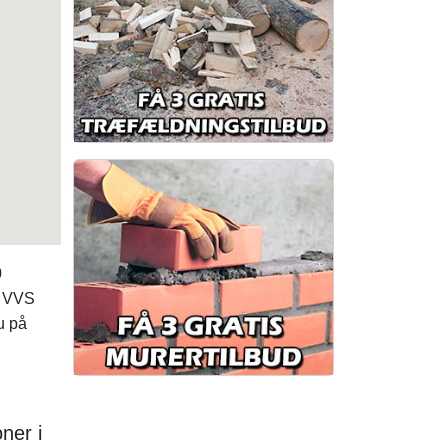
0
t VVS
u på
ner i