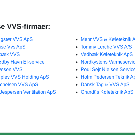
se VVS-firmaer:
gstør VVS ApS
Mehr VVS & Køleteknik 
ise Vvs ApS
Tommy Lerche VVS A/S
lbæk VVS
Vedbæk Køleteknik ApS
dby Havn El-service
Nordkystens Varmeservi
vesen VVS
Poul Sejr Nielsen Servic
iplev VVS Holding ApS
Holm Pedersen Teknik A
chelsen VVS ApS
Dansk Tag & VVS ApS
 Jespersen Ventilation ApS
Grandt´s Køleteknik ApS